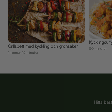
Kycklingcurr
Grillspett med kyckling och grönsaker
50 minuter
1 timmar 15 minuter
Hitta bäs