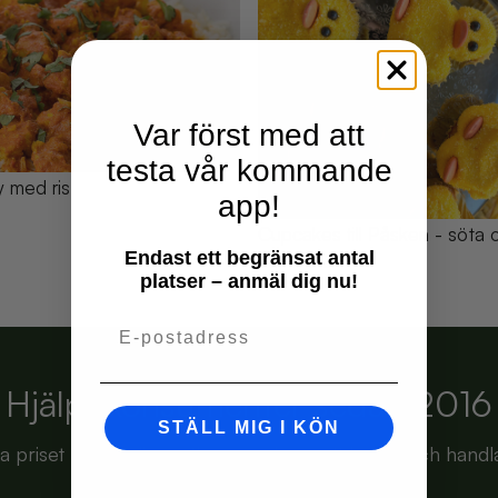
Var först med att
testa vår kommande
y med ris
app!
Cupcakes till Påsken - söta
Endast ett begränsat antal
20 minuter
platser – anmäl dig nu!
Email
Hjälpt konsumenter sedan 2016
STÄLL MIG I KÖN
ta priset på just din matkasse - skapa ett konto och handl