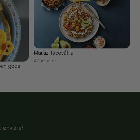
Markiz Tacovåffla
40 minuter
 och goda
a enklare!