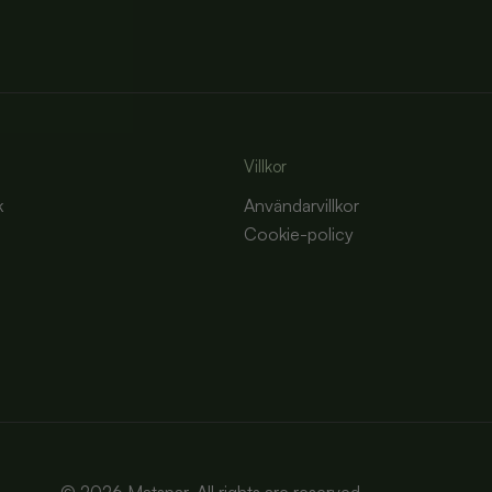
Villkor
k
Användarvillkor
Cookie-policy
m
©
2026
Matspar. All rights are reserved