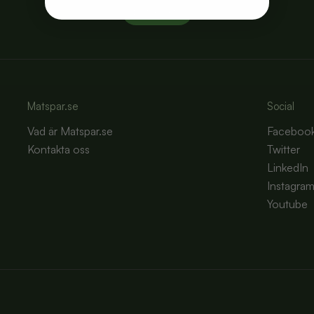
Bli medlem
Matspar.se
Social
Vad är Matspar.se
Faceboo
Kontakta oss
Twitter
LinkedIn
Instagra
Youtube