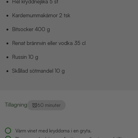
hel kryddnejlika
5
st
kardemummakärnor
2
tsk
bitsocker
400
g
renat brännvin eller vodka
35
cl
russin
10
g
skållad sötmandel
10
g
Tillagning
60 minuter
Värm vinet med kryddorna i en gryta.