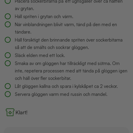
Placera sockerbitarna på ett ugnsgaller över ca hälften
av grytan.
Häll spriten i grytan och värm.
När vinblandningen blivit varm, tänd på den med en
tändare.
Häll försiktigt den brinnande spriten över sockerbitarna
så att de smälts och sockrar glöggen.
Släck elden med ett lock.
Smaka av om glöggen har tillräckligt med sötma. Om
inte, repetera processen med att tända på glöggen igen
och häll över fler sockerbitar.
Låt glöggen kallna och spara i kylskåpet ca 2 veckor.
Servera glöggen varm med russin och mandel.
Klart!