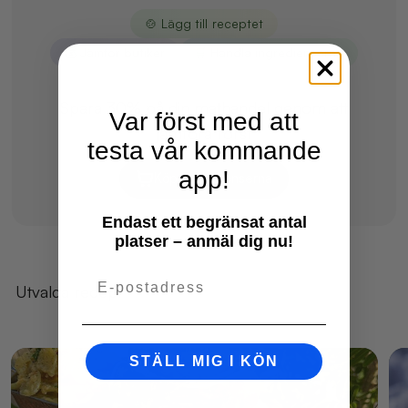
🍲 Lägg till receptet
💰 Jämför butiker
🛒 Handla ingredienserna
Spara 30% på din mathandel genom att
Var först med att
jämföra först
testa vår kommande
app!
Köp ingredienserna
Endast ett begränsat antal
platser – anmäl dig nu!
Email
Utvalda recept
STÄLL MIG I KÖN