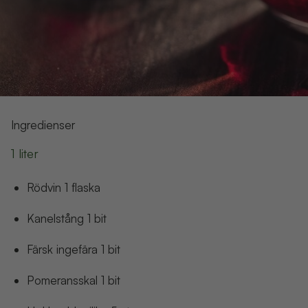
Ingredienser
1 liter
rödvin
1
flaska
kanelstång
1
bit
färsk ingefära
1
bit
pomeransskal
1
bit