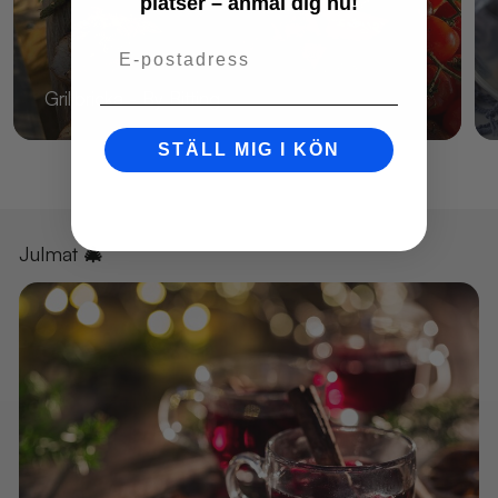
platser – anmäl dig nu!
Email
Grillbricka - By Bitting
STÄLL MIG I KÖN
Julmat 🎄