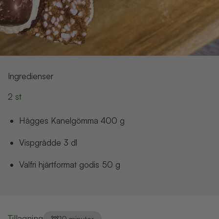
Ingredienser
2 st
Hägges Kanelgömma
400
g
vispgrädde
3
dl
Valfri hjärtformat godis
50
g
Tillagning