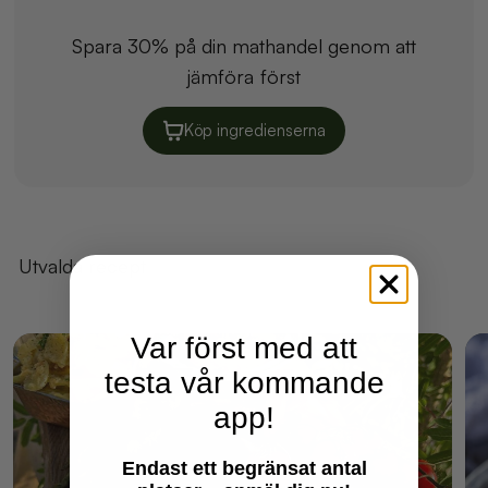
Spara 30% på din mathandel genom att
jämföra först
Köp ingredienserna
Utvalda recept
Var först med att
testa vår kommande
app!
Endast ett begränsat antal