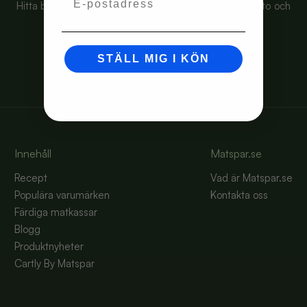
Hitta bästa priset på just din matkasse - skapa ett konto och
handla enklare!
STÄLL MIG I KÖN
Bli medlem
Innehåll
Matspar.se
Recept
Vad är Matspar.se
Populära varumärken
Kontakta oss
Färdiga matkassar
Blogg
Produktnyheter
Cartly By Matspar