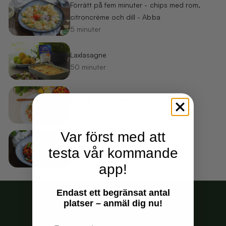
Förrätt på fem minuter - chips med rom,
citroncrème och dill - Abba
5 minuter
Laxlasagne
50 minuter
Krispig Halloumisallad
25 minuter
Var först med att
Tomatpasta med burrata - Mutti
testa vår kommande
25 minuter
app!
Endast ett begränsat antal
platser – anmäl dig nu!
Hjälpt konsumenter sedan 2016
Email