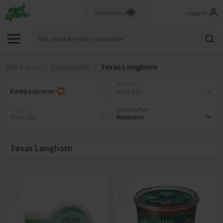
Logga in
Alla Varor
Varumärke
Texas Longhorn
Märkning
:
Kampanjvaror
Visa alla
Fri från
:
Sortera efter:
Visa alla
Relevans
Texas Longhorn