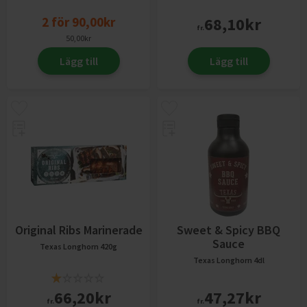
2
för
90,00
kr
68,10
kr
fr.
50,00
kr
Lägg till
Lägg till
Original Ribs Marinerade
Sweet & Spicy BBQ
Sauce
Texas Longhorn
420g
Texas Longhorn
4dl
66,20
kr
47,27
kr
fr.
fr.