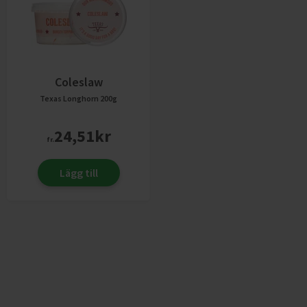
Coleslaw
Texas Longhorn
200g
24,51
kr
fr.
Lägg till