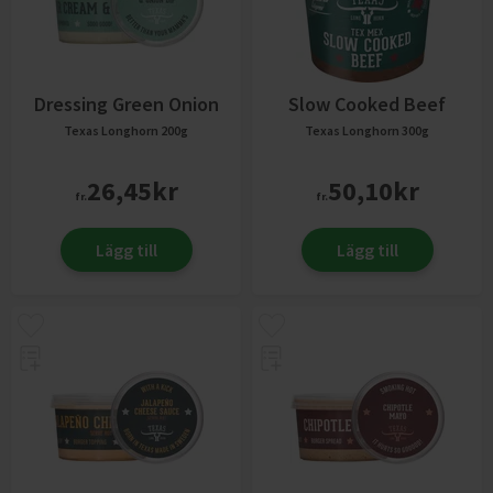
Dressing Green Onion
Slow Cooked Beef
Texas Longhorn
200g
Texas Longhorn
300g
26,45
kr
50,10
kr
fr.
fr.
Lägg till
Lägg till