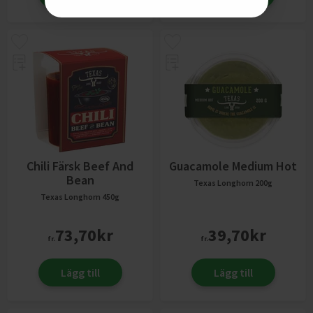
Chili Färsk Beef And
Guacamole Medium Hot
Bean
Texas Longhorn
200g
Texas Longhorn
450g
73,70
kr
39,70
kr
fr.
fr.
Lägg till
Lägg till