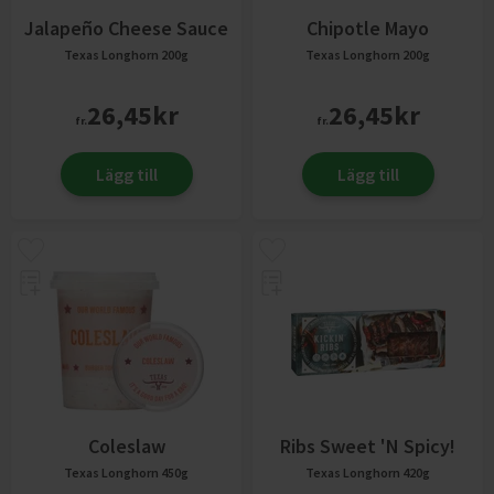
Jalapeño Cheese Sauce
Chipotle Mayo
Texas Longhorn
200g
Texas Longhorn
200g
26,45
kr
26,45
kr
fr.
fr.
Lägg till
Lägg till
Coleslaw
Ribs Sweet 'n Spicy!
Texas Longhorn
450g
Texas Longhorn
420g