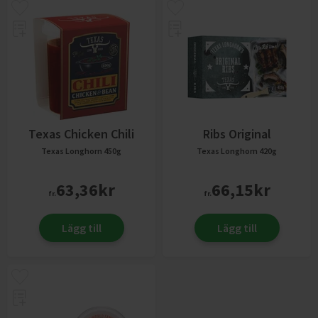
Texas Chicken Chili
Ribs Original
Texas Longhorn
450g
Texas Longhorn
420g
63,36
kr
66,15
kr
fr.
fr.
Lägg till
Lägg till