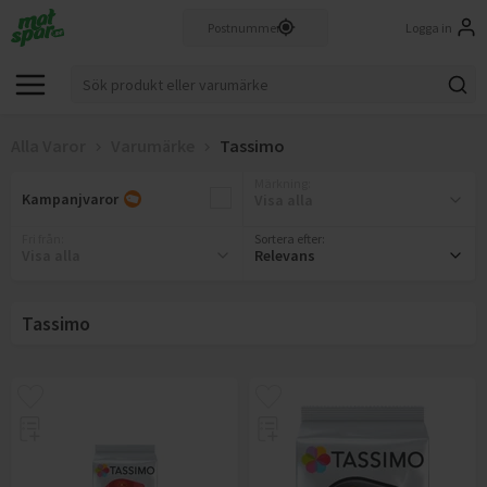
Logga in
Alla Varor
Varumärke
Tassimo
Märkning
:
Kampanjvaror
Visa alla
Fri från
:
Sortera efter:
Visa alla
Relevans
Tassimo