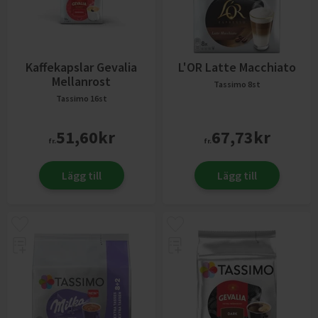
Kaffekapslar Gevalia
L'OR Latte Macchiato
Mellanrost
Tassimo
8st
Tassimo
16st
51,60
kr
67,73
kr
fr.
fr.
Lägg till
Lägg till