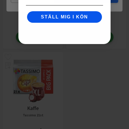
Tassimo
16st
Tassimo
8st
STÄLL MIG I KÖN
51,60
kr
59,98
kr
fr.
fr.
Lägg till
Lägg till
Kaffe
Tassimo
21st