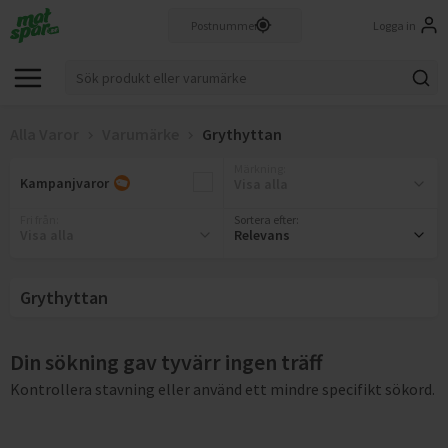
Logga in
Alla Varor
Varumärke
Grythyttan
Märkning
:
Kampanjvaror
Visa alla
Fri från
:
Sortera efter:
Visa alla
Relevans
Grythyttan
Din sökning gav tyvärr ingen träff
Kontrollera stavning eller använd ett mindre specifikt sökord.