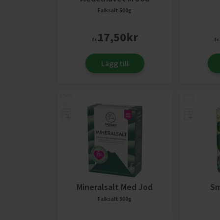
Falksalt
500g
17,50
kr
fr.
fr.
Lägg till
Mineralsalt Med Jod
Sm
Falksalt
500g