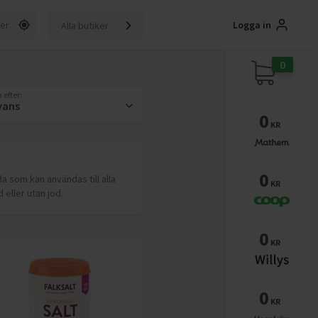
Logga in
Alla butiker
0
 efter:
vans
0
KR
0
a som kan användas till alla
KR
 eller utan jod.
0
KR
0
KR