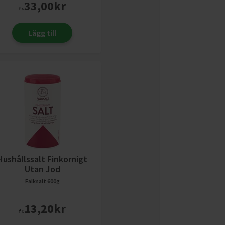
33,00
kr
fr.
Lägg till
Hushållssalt Finkornigt
Utan Jod
Falksalt
600g
13,20
kr
fr.