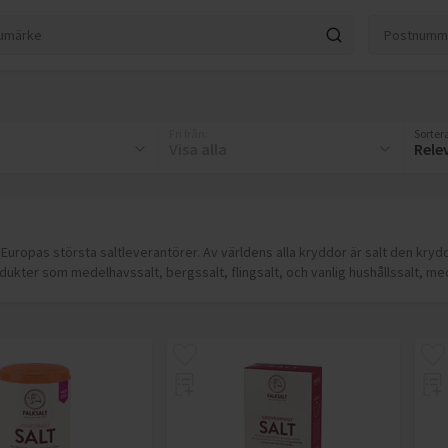
Fri från
:
Sortera
Visa alla
Rele
Europas största saltleverantörer. Av världens alla kryddor är salt den krydd
ukter som medelhavssalt, bergssalt, flingsalt, och vanlig hushållssalt, med