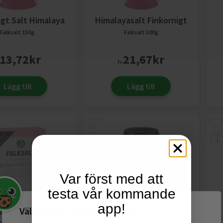
igt Salt Himalaya
Himalayasalt Finkornigt
Falksalt
150g
Falksalt
500g
13,72
kr
21,67
kr
fr.
Lägg till
Lägg till
Var först med att
testa vår kommande
app!
Välkommen till Matspar.se
asalt Grovkornigt
Bergsalt Finkornig