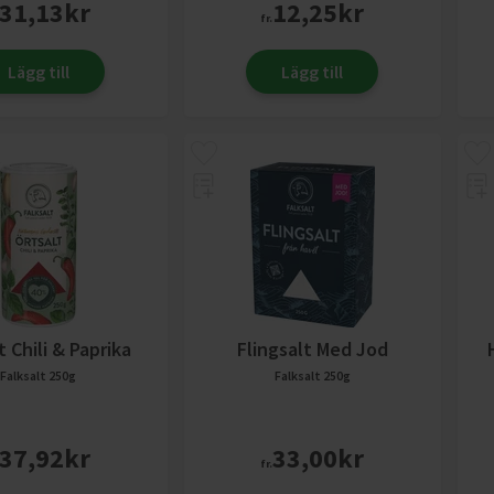
31,13
kr
12,25
kr
fr.
Lägg till
Lägg till
t Chili & Paprika
Flingsalt Med Jod
Falksalt
250g
Falksalt
250g
37,92
kr
33,00
kr
fr.