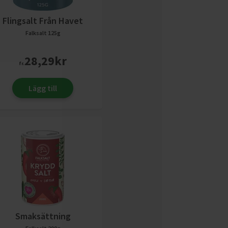
Flingsalt Från Havet
Falksalt
125g
28,29
kr
fr.
Lägg till
Smaksättning