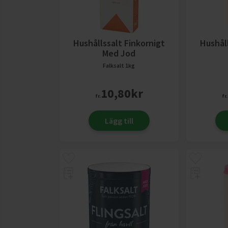
Hushållssalt Finkornigt
Hushåll
Med Jod
Falksalt
1kg
10,80
kr
fr.
fr.
Lägg till