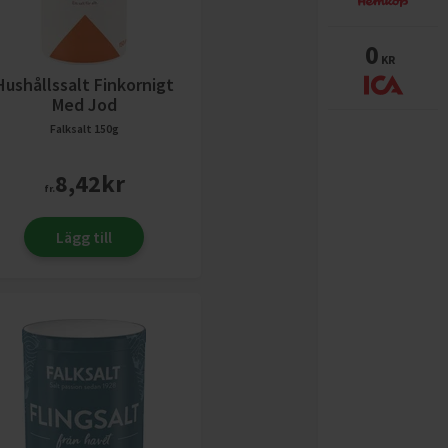
0
KR
Hushållssalt Finkornigt
Med Jod
Falksalt
150g
8,42
kr
fr.
Lägg till