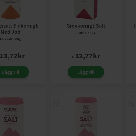
ssalt Finkornigt
Grovkornigt Salt
Med Jod
Falksalt
1kg
Falksalt
600g
13,72
kr
12,77
kr
fr.
Lägg till
Lägg till