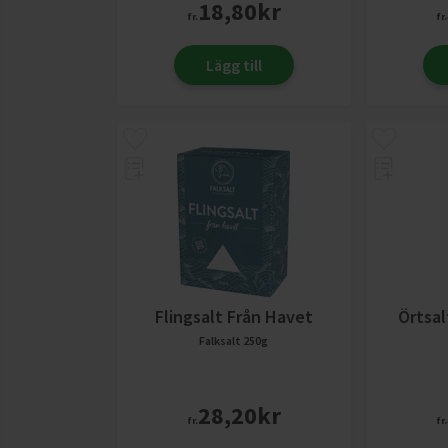
18,80
kr
fr.
fr.
Lägg till
Flingsalt Från Havet
Örtsal
Falksalt
250g
28,20
kr
fr.
fr.