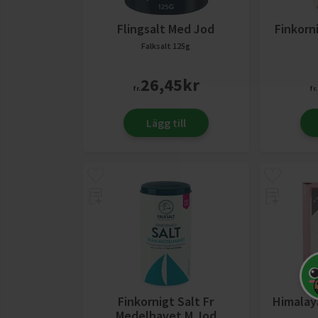
Flingsalt Med Jod
Finkorn
Falksalt
125g
26,45
kr
fr.
fr.
Lägg till
Finkornigt Salt Fr
Himalay
Medelhavet M Jod