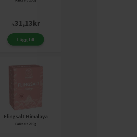
Falksalt
200g
31,13
kr
fr.
Lägg till
Flingsalt Himalaya
Falksalt
250g