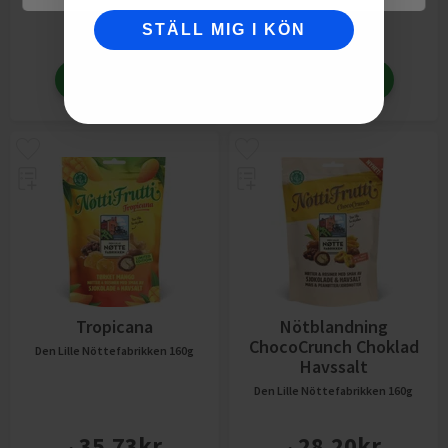
33,02
kr
31,10
kr
STÄLL MIG I KÖN
fr.
fr.
Lägg till
Lägg till
Tropicana
Nötblandning
ChocoCrunch Choklad
Den Lille Nöttefabrikken
160g
Havssalt
Den Lille Nöttefabrikken
160g
35,73
kr
28,20
kr