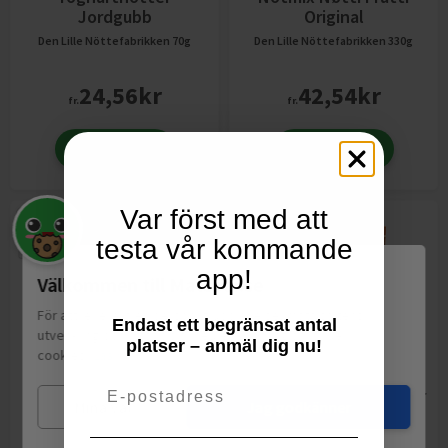
Jordgubb
Original
Den Lille Nöttefabrikken
70g
Den Lille Nöttefabrikken
330g
24,56
kr
42,54
kr
fr.
fr.
Lägg till
Lägg till
Var först med att
testa vår kommande
app!
Välkommen till Matspar.se
För att leverera en personlig upplevelse, mäta sajtens
Endast ett begränsat antal
utveckling och ha sociala medier-koppling använder vi
platser – anmäl dig nu!
cookies.
Läs mer
Email
Macadamia Uten Salt
Trippel Honningsnötter
Mina val
Jag godkänner
Den Lille Nöttefabrikken
60g
Den Lille Nöttefabrikken
190g