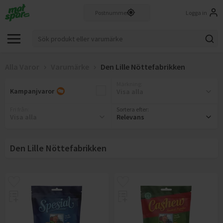
Logga in
Alla Varor
Varumärke
Den Lille Nöttefabrikken
Märkning
:
Kampanjvaror
Visa alla
Fri från
:
Sortera efter:
Visa alla
Relevans
Den Lille Nöttefabrikken