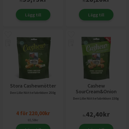
fr.
fr.
Lägg till
Lägg till
Stora Cashewnötter
Cashew
SourCream&Onion
Den Lille Nöttefabrikken
250g
Den Lille Nöttefabrikken
150g
4
för
220,00
kr
42,40
kr
fr.
65,58
kr