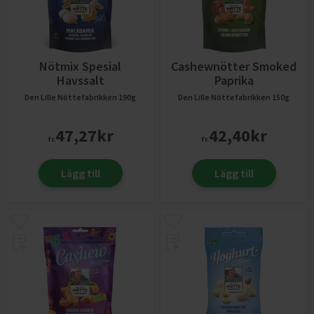
Nötmix Spesial
Cashewnötter Smoked
Havssalt
Paprika
Den Lille Nöttefabrikken
190g
Den Lille Nöttefabrikken
150g
47,27
kr
42,40
kr
fr.
fr.
Lägg till
Lägg till