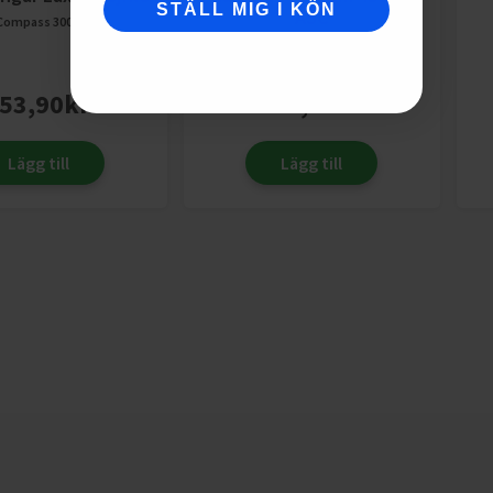
STÄLL MIG I KÖN
ASC
Compass
300g
Compass
450g
53,90
kr
56,68
kr
fr.
Lägg till
Lägg till