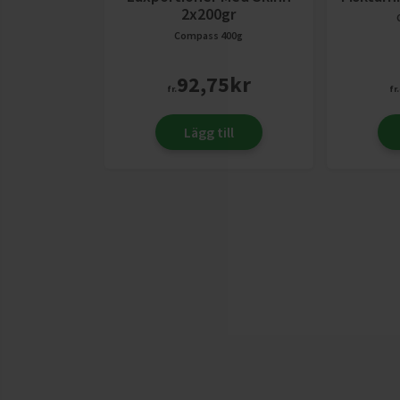
2x200gr
Compass
400g
92,75
kr
fr.
fr.
Lägg till