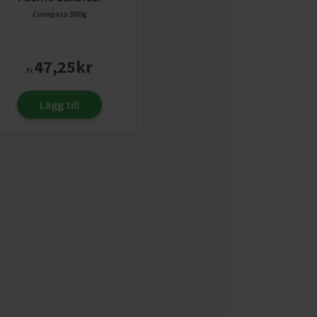
Compass
300g
47,25
kr
fr.
Lägg till