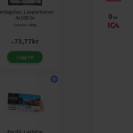
ardagslax, Laxportioner
0
4x100 Gr
KR
Compass
400g
73,77
kr
fr.
Lägg till
Pacific Laxbitar