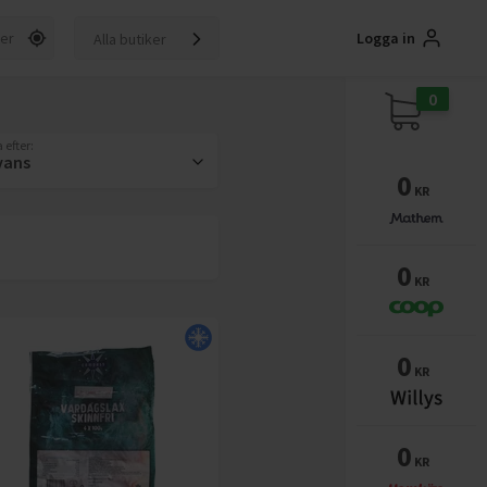
Logga in
Alla butiker
0
 efter:
vans
0
KR
0
KR
0
KR
0
KR