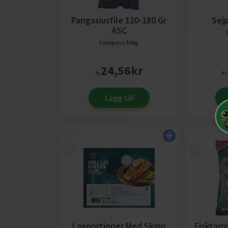
Pangasiusfile 120-180 Gr
Sej
ASC
Compass
300g
24,56
kr
fr.
fr.
Lägg till
Laxportioner Med Skinn
Fisktärn