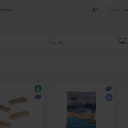
Fri från
:
Sortera
Visa alla
Rele