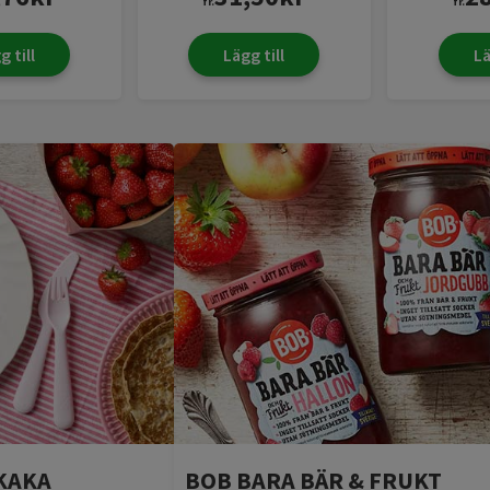
fr.
fr.
g till
Lägg till
Lä
KAKA
BOB BARA BÄR & FRUKT