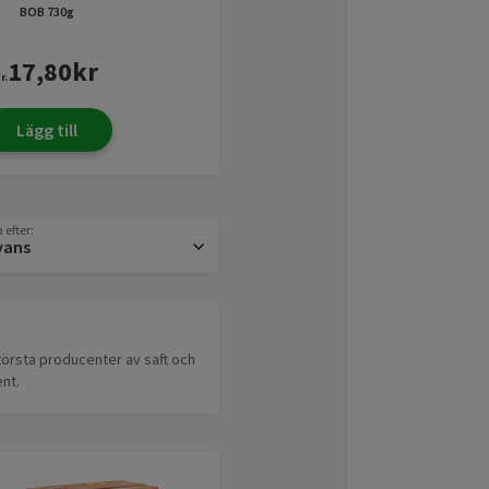
BOB
730g
17,80
kr
r.
Lägg till
 efter:
vans
törsta producenter av saft och
nt.