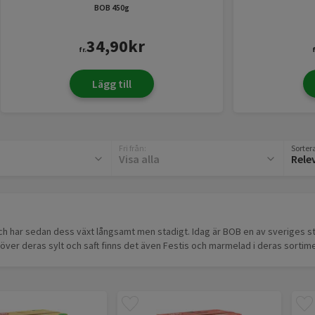
BOB
450g
34,90
kr
fr.
f
Lägg till
Fri från
:
Sortera
Visa alla
Rele
h har sedan dess växt långsamt men stadigt. Idag är BOB en av sveriges s
över deras sylt och saft finns det även Festis och marmelad i deras sortime