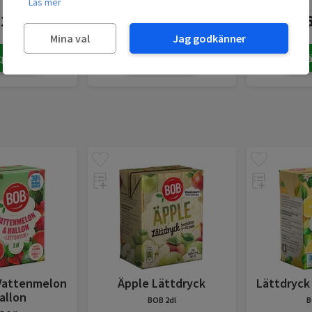
Läs mer
,20
kr
15,90
kr
1
fr.
fr.
Mina val
Jag godkänner
g till
Lägg till
Lä
Vattenmelon
Äpple Lättdryck
Lättdryck
allon
BOB
2dl