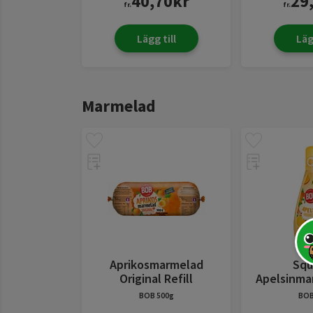
40,70
kr
29
fr.
fr.
Lägg till
Läg
Marmelad
Aprikosmarmelad
Squ
Original Refill
Apelsinma
BOB
500g
BO