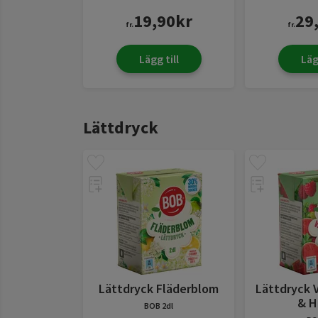
19,90
kr
29
fr.
fr.
Lägg till
Läg
Lättdryck
Lättdryck Fläderblom
Lättdryck 
& H
BOB
2dl