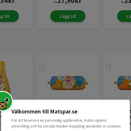
,34
kr
27,90
kr
2
fr.
fr.
g till
Lägg till
Lä
eezy
Apelsinmarmelad
Apriko
Välkommen till Matspar.se
rmelad Stor
Lättsockrad Refill
Lättsoc
För att leverera en personlig upplevelse, mäta sajtens
B
555g
BOB
500g
B
utveckling och ha sociala medier-koppling använder vi cookies.