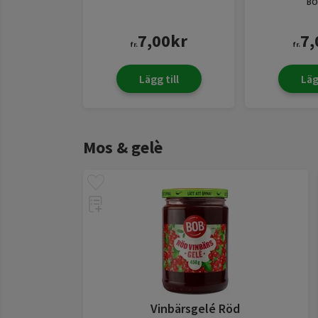
BO
7,00
kr
7,
fr.
fr.
Lägg till
Läg
Mos & gelè
Vinbärsgelé Röd