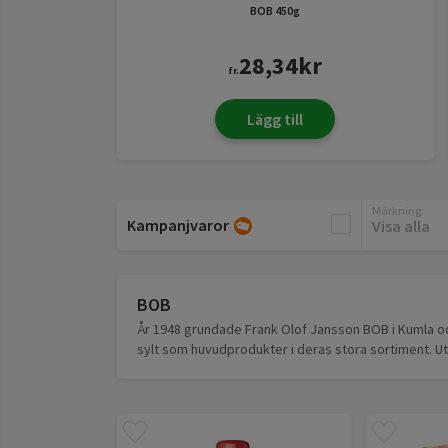
BOB
450g
28,34
kr
fr.
Lägg till
Märkning
:
Kampanjvaror
Visa alla
BOB
År 1948 grundade Frank Olof Jansson BOB i Kumla oc
sylt som huvudprodukter i deras stora sortiment. Ut