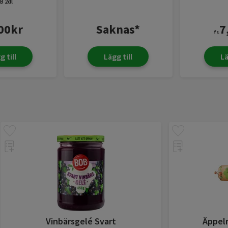
B
2dl
00
kr
Saknas*
7
fr.
g till
Lägg till
Lä
Vinbärsgelé Svart
Äppelm