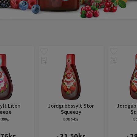
ylt Liten
Jordgubbssylt Stor
Jordgub
eeze
Squeezy
Sq
B
390g
BOB
540g
B
,76
kr
31,50
kr
2