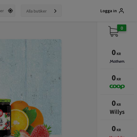
Logga in
Alla butiker
0
0
KR
0
KR
0
KR
0
KR