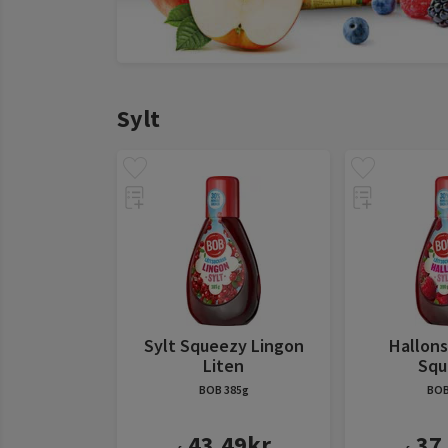
Sylt
Sylt Squeezy Lingon
Hallons
Liten
Squ
BOB
385g
BO
43,49
kr
37