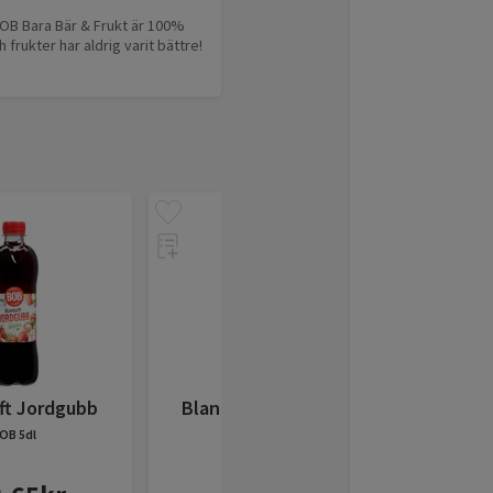
BOB Bara Bär & Frukt är 100%
frukter har aldrig varit bättre!
ft Jordgubb
Blandsaft Jordgubb
Blandsa
BOB
5dl
BOB
95cl