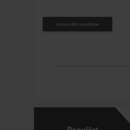
Lämna ditt omdöme
All information om produkten är hämtad från lever