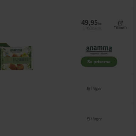
49,95
kr
Till butik
49,95
kr/st
Jfr
Ej i lager
Ej i lager