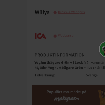
Butiks- & Webbpris
Webbpriser
PRODUKTINFORMATION
Yoghurtbägare Grön + I Lock
från varumä
49,95
kr
.
Yoghurtbägare Grön + I Lock
är ti
Tillverkning:
Sverige