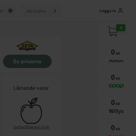
Logga in
Alla butiker
0
0
KR
0
KR
Liknande varor
0
KR
0
Yoghurtbägare Grön
KR