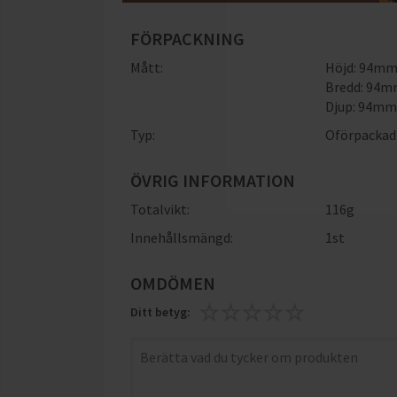
FÖRPACKNING
Mått:
Höjd: 94m
Bredd: 94
Djup: 94m
Typ:
Oförpackad
ÖVRIG INFORMATION
Totalvikt:
116g
Innehållsmängd:
1st
OMDÖMEN
Ditt betyg: