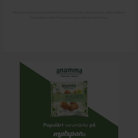
All information om produkten är hämtad från leverantören eller butiken.
Kontrollera alltid förpackningen före användning.