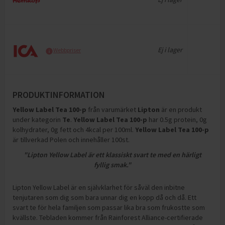
Ej i lager
Webbpriser
PRODUKTINFORMATION
Yellow Label Tea 100-p
från varumärket
Lipton
är en produkt
under kategorin
Te
.
Yellow Label Tea 100-p
har
0.5g protein, 0g
kolhydrater, 0g fett och 4kcal per 100ml
.
Yellow Label Tea 100-p
är tillverkad Polen och innehåller 100st
.
"Lipton Yellow Label är ett klassiskt svart te med en härligt
fyllig smak."
Lipton Yellow Label är en självklarhet för såväl den inbitne
tenjutaren som dig som bara unnar dig en kopp då och då. Ett
svart te för hela familjen som passar lika bra som frukostte som
kvällste. Tebladen kommer från Rainforest Alliance-certifierade