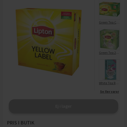
Green Tea Citrus 20-p
Green Tea 20-p
White Tea Raspberry EKO 20-p
Se fler varor
Ej i lager
PRIS I BUTIK