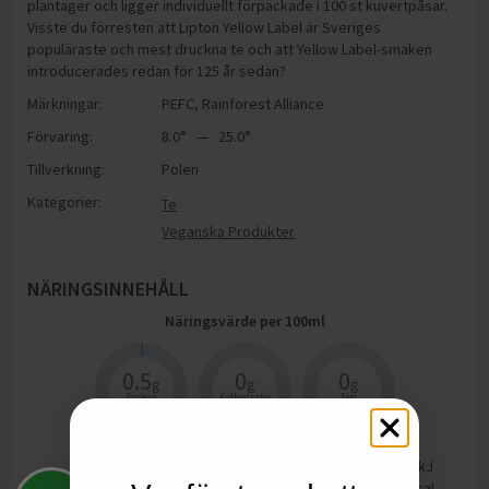
plantager och ligger individuellt förpackade i 100 st kuvertpåsar.
Visste du förresten att Lipton Yellow Label är Sveriges
populäraste och mest druckna te och att Yellow Label-smaken
introducerades redan för 125 år sedan?
Märkningar:
PEFC
,
Rainforest Alliance
Förvaring:
8.0° — 25.0°
Tillverkning:
Polen
Kategorier:
Te
Veganska Produkter
NÄRINGSINNEHÅLL
Näringsvärde per
100
ml
0.5
0
0
g
g
g
Protein
Kolhydrater
Fett
17
kJ
Energi
4
kcal