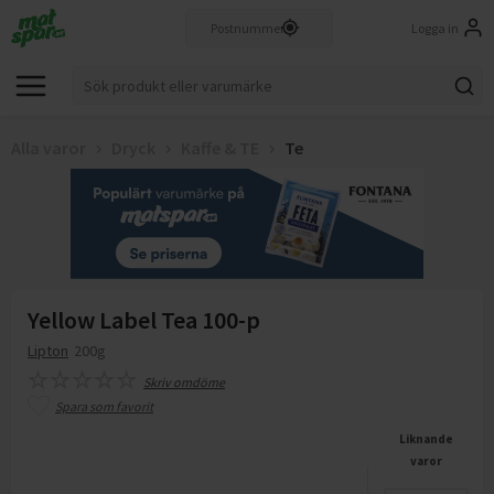
Logga in
Alla varor
Dryck
Kaffe & TE
Te
Yellow Label Tea 100-p
Lipton
200g
Skriv omdöme
Spara som favorit
Liknande
varor