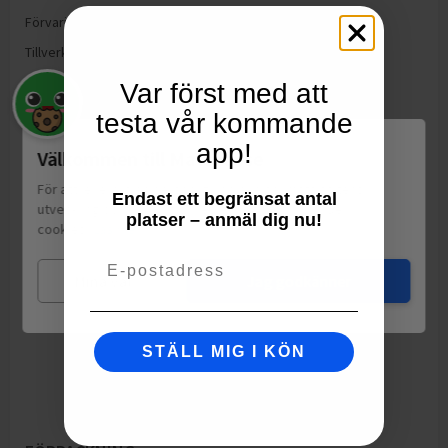
Förvaring:
Förvaras i rumstemperatur
Tillverkning:
Taiwan
Var först med att
testa vår kommande
app!
Välkommen till Matspar.se
För att leverera en personlig upplevelse, mäta sajtens
Endast ett begränsat antal
utveckling och ha sociala medier-koppling använder vi
platser – anmäl dig nu!
cookies.
Läs mer
Email
Mina val
Jag godkänner
STÄLL MIG I KÖN