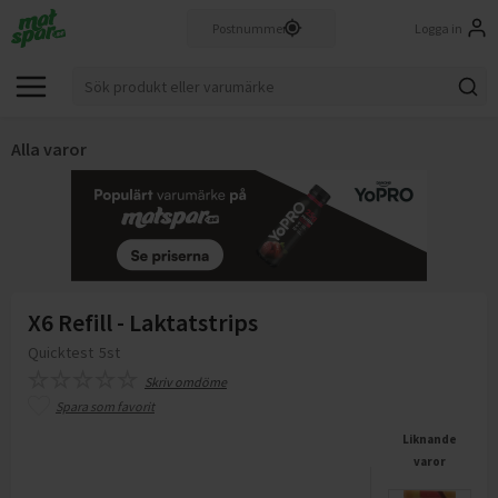
Logga in
Alla varor
X6 Refill - Laktatstrips
Quicktest
5st
Skriv omdöme
Spara som favorit
Liknande
varor