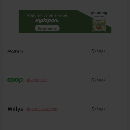
Ej i lager
Ej i lager
Webbpriser
Ej i lager
Butiks- & Webbpris