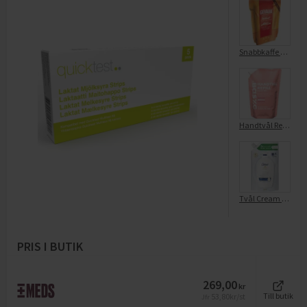
Snabbkaffe Milea Mellanrost Refill
Handtvål Refill Almond Milk
Tvål Cream Wash Original Refill
PRIS I BUTIK
269,00
kr
53,80
kr/st
Till butik
Jfr