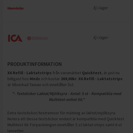
Ej i lager
Ej i lager
Webbpriser
PRODUKTINFORMATION
X6 Refill - Laktatstrips
från varumärket
Quicktest
, är just nu
billigast hos
Meds
och
kostar
269,00
kr
.
X6 Refill - Laktatstrips
är tillverkad Taiwan och innehåller 5st
.
"- Teststickor Laktat/Mjölksyra - Antal: 5 st - Kompatibla med
Multitest-enhet X6."
Extra teststickor/testremsor för mätning av laktat/mjölksyra.
Notera att dessa teststickor endast är kompatibla med Quicktest
Multitest X6. Förpackningen innehåller 5 st laktat-strips samt 6 st
lansetter.