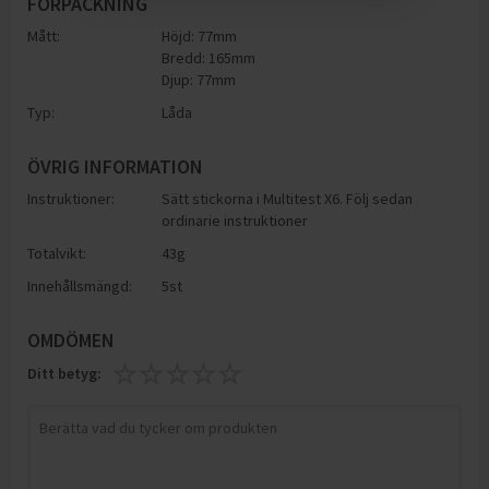
FÖRPACKNING
Mått:
Höjd: 77mm
Bredd: 165mm
Djup: 77mm
Typ:
Låda
ÖVRIG INFORMATION
Instruktioner:
Sätt stickorna i Multitest X6. Följ sedan
ordinarie instruktioner
Totalvikt:
43g
Innehållsmängd:
5st
OMDÖMEN
Ditt betyg: