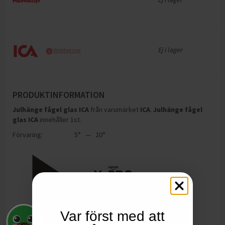
Ej i lager
Webbpriser
PRODUKTINFORMATION
Julhänge fågel glas ICA
från varumärket
ICA
.
Julhänge fågel
glas ICA
innehåller 1st
.
Förvaring:
5° — 20°
Var först med att