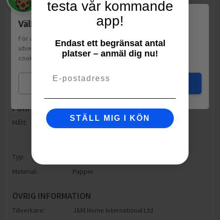
testa vår kommande
app!
Välkommen till Matspar.se
För att leverera en personlig upplevelse, mäta sajtens
Endast ett begränsat antal
utveckling och ha sociala medier-koppling använder vi
platser – anmäl dig nu!
cookies.
Läs mer
Email
Mina val
Jag godkänner
FÖRPACKNING
STÄLL MIG I KÖN
Mått:
Höjd: 63mm
Bredd: 55mm
Djup: 63mm
Typ:
Ospecificerad förpackning
Material:
Papper
ÖVRIG INFORMATION
Tillverkare:
J&M Home International Ltd