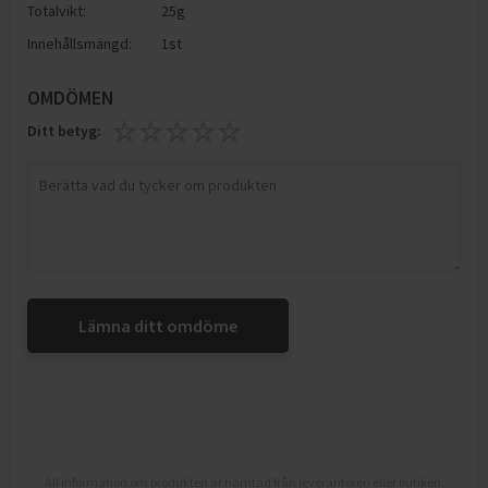
Totalvikt:
25g
Innehållsmängd:
1st
OMDÖMEN
Ditt betyg:
Lämna ditt omdöme
All information om produkten är hämtad från leverantören eller butiken.