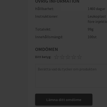
ÖVRIG INFORMATION
Hållbarhet:
1460 dagar
Instruktioner:
Leukoplast 
före injekti
Totalvikt:
99g
Innehållsmängd:
100st
OMDÖMEN
Ditt betyg:
Lämna ditt omdöme