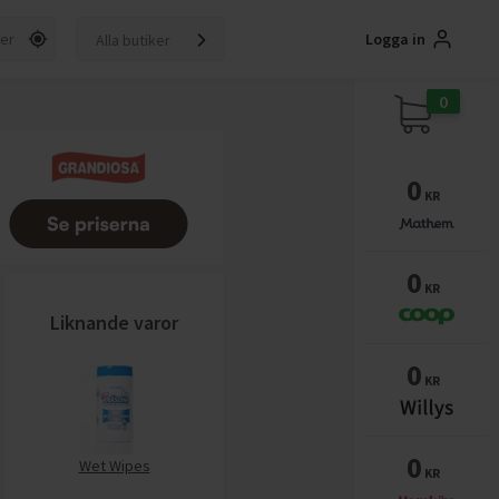
Logga in
Alla butiker
0
0
KR
0
KR
Liknande varor
0
KR
0
Wet Wipes
KR