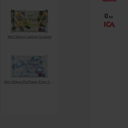
0
KR
Wet Wipes Lemon Svanen
Wet Wipes Perfume Free Svanen