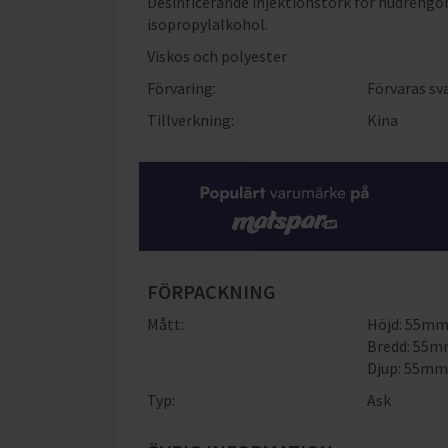
Desinficerande injektionstork för hudrengö
isopropylalkohol.
Viskos och polyester
Förvaring:
Förvaras sv
Tillverkning:
Kina
FÖRPACKNING
Mått:
Höjd: 55m
Bredd: 55
Djup: 55m
Typ:
Ask