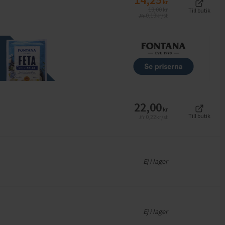
kr
19,00
kr
Till butik
0,19
kr/st
Jfr
22,00
kr
Till butik
0,22
kr/st
Jfr
Ej i lager
Ej i lager