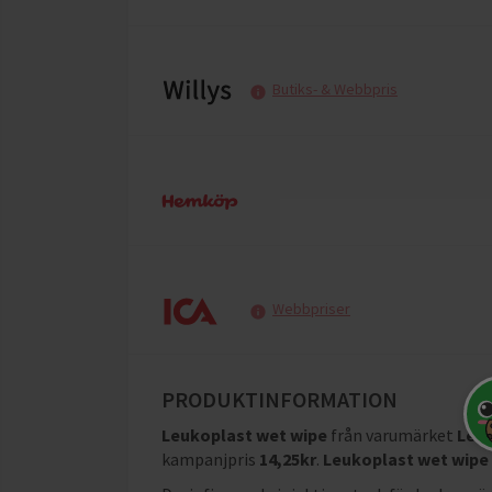
Butiks- & Webbpris
Webbpriser
PRODUKTINFORMATION
Leukoplast wet wipe
från varumärket
Leu
kampanjpris
14,25
kr
.
Leukoplast wet wipe