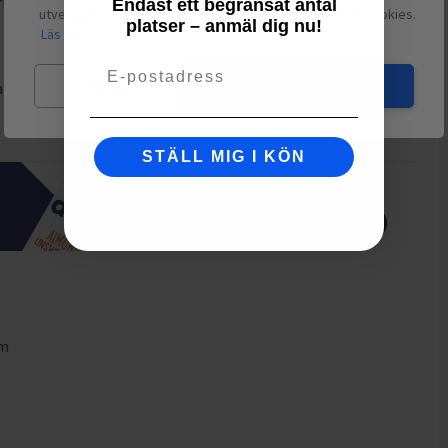
ring. Våtservett i non-woven-material med 70%
Endast ett begränsat antal
utveckling och ha sociala medier-koppling använder vi cookies.
platser – anmäl dig nu!
Läs mer
Email
Mina val
Jag godkänner
alt och torrt
STÄLL MIG I KÖN
m
mm
m