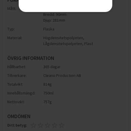
Mått:
Höjd: 281mm
Bredd: 90mm
Djup: 281mm
Typ:
Flaska
Material:
Högdensitetspolyeten
,
Lågdensitetspolyeten
,
Plast
ÖVRIG INFORMATION
Hållbarhet:
365 dagar
Tillverkare:
Cleano Production AB
Totalvikt:
814g
Innehållsmängd:
750ml
Nettovikt:
757g
OMDÖMEN
Ditt betyg: