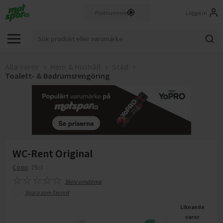
Logga in
Alla varor
Hem & Hushåll
Städ
Toalett- & Badrumsrengöring
WC-Rent Original
Coop
75cl
Skriv omdöme
Spara som favorit
Liknande
varor