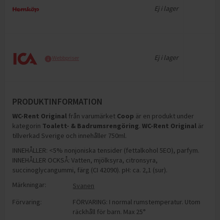
Ej i lager
Ej i lager
Webbpriser
PRODUKTINFORMATION
WC-Rent Original
från varumärket
Coop
är en produkt under
kategorin
Toalett- & Badrumsrengöring
.
WC-Rent Original
är
tillverkad Sverige och innehåller 750ml
.
INNEHÅLLER: <5% nonjoniska tensider (fettalkohol 5EO), parfym.
INNEHÅLLER OCKSÅ: Vatten, mjölksyra, citronsyra,
succinoglycangummi, färg (CI 42090). pH: ca. 2,1 (sur).
Märkningar:
Svanen
Förvaring:
FÖRVARING: I normal rumstemperatur. Utom
räckhåll för barn. Max 25°