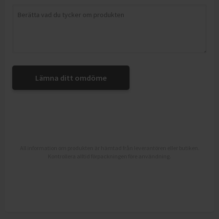
Lämna ditt omdöme
All information om produkten är hämtad från leverantören eller butiken.
Kontrollera alltid förpackningen före användning.