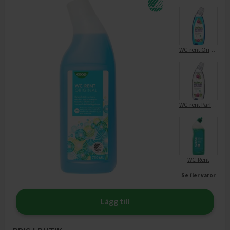
WC-rent Original
WC-rent Parfymfri
WC-Rent
Se fler varor
Lägg till