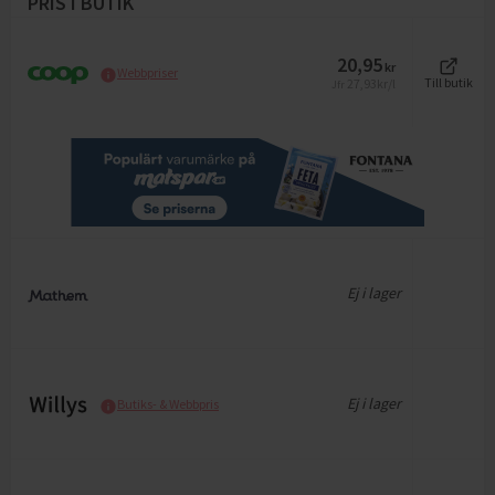
PRIS I BUTIK
20,95
kr
Webbpriser
27,93
kr/l
Till butik
Jfr
Ej i lager
Ej i lager
Butiks- & Webbpris