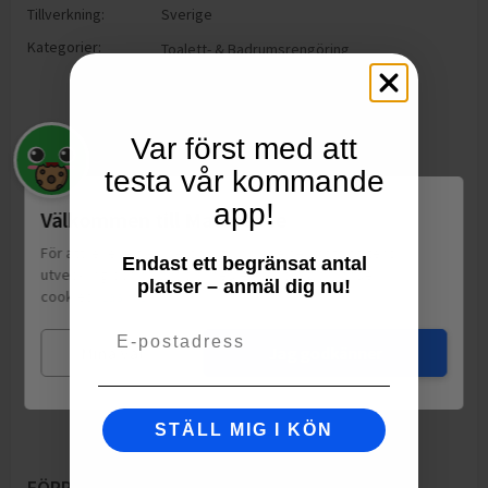
Tillverkning:
Sverige
Kategorier:
Toalett- & Badrumsrengöring
Var först med att
testa vår kommande
app!
Välkommen till Matspar.se
För att leverera en personlig upplevelse, mäta sajtens
Endast ett begränsat antal
utveckling och ha sociala medier-koppling använder vi
platser – anmäl dig nu!
cookies.
Läs mer
Email
Mina val
Jag godkänner
STÄLL MIG I KÖN
FÖRPACKNING