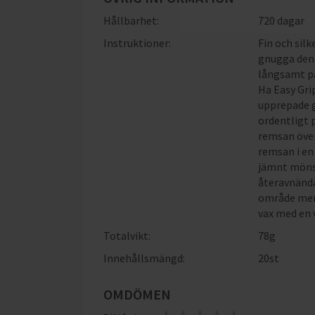
Hållbarhet:
720 dagar
Instruktioner:
Fin och silk
gnugga den 
långsamt på
Ha Easy Gri
upprepade gå
ordentligt p
remsan över
remsan i en 
jämnt mönst
återavnända
område mer 
vax med en 
Totalvikt:
78g
Innehållsmängd:
20st
OMDÖMEN