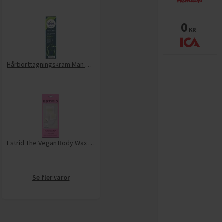
0
KR
Hårborttagningskräm Man normal
Estrid The Vegan Body Wax Kit
Se fler varor