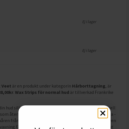
Ej i lager
Ej i lager
t
Veet
är en produkt under kategorin
Hårborttagning
, är
88,00
kr
.
Wax Strips för normal hud
är tillverkad Frankrike
n hud silkeslen i upp till 4 veckor. De innehåller en speciell
som återfuktar och doftar ljuvligt. De är lätta att använda -
 håren från roten i en enkel rörelse. Veet's vaxremsor är även
axning får du färre, finare och mjukare hår när de växer ut