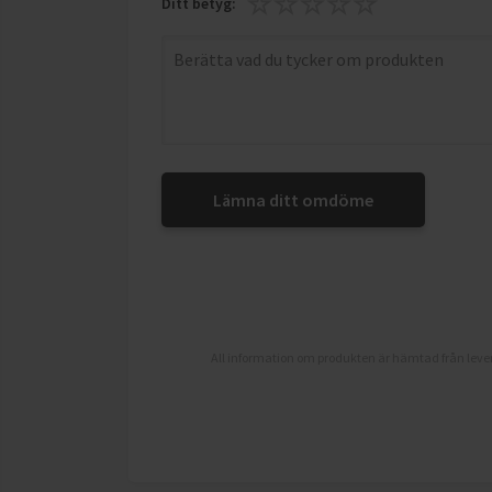
Ditt betyg:
Lämna ditt omdöme
All information om produkten är hämtad från lever