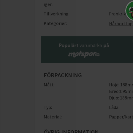
igen.
Tillverkning:
Frankrike
Kategorier:
Hårborttag
FÖRPACKNING
Mått:
Höjd: 188
Bredd: 95
Djup: 188
Typ:
Låda
Material:
Papper/kar
ÖVRIG INFORMATION