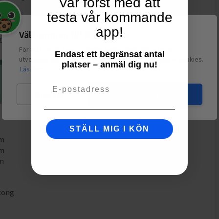
Var först med att
testa vår kommande
app!
Välkommen till Matspar.se
ning
För att leverera en personlig upplevelse, mäta sajtens
Endast ett begränsat antal
utveckling och ha sociala medier-koppling använder vi cookies.
platser – anmäl dig nu!
Läs mer
Email
Mina val
Jag godkänner
STÄLL MIG I KÖN
mm
mm
mm
tong