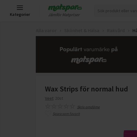
Kategorier
Jämför Matpriser
Alla varor
Skönhet & Hälsa
Rakvård
H
Wax Strips för normal hud
Veet
20st
Skriv omdöme
Spara som favorit