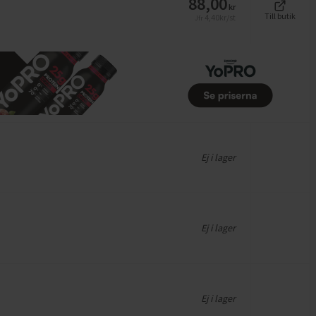
88,00
kr
Till butik
4,40
kr/st
Jfr
Ej i lager
Ej i lager
Ej i lager