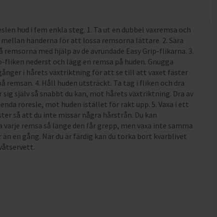
eslen hud i fem enkla steg. 1. Ta ut en dubbel vaxremsa och
mellan händerna för att lossa remsorna lättare. 2. Sära
 remsorna med hjälp av de avrundade Easy Grip-flikarna. 3.
p-fliken nederst och lägg en remsa på huden. Gnugga
nger i hårets växtriktning för att se till att vaxet fäster
å remsan. 4. Håll huden utsträckt. Ta tag i fliken och dra
 sig själv så snabbt du kan, mot hårets växtriktning. Dra av
enda röresle, mot huden istället för rakt upp. 5. Vaxa i ett
er så att du inte missar några hårstrån. Du kan
 varje remsa så länge den får grepp, men vaxa inte samma
än en gång. När du är färdig kan du torka bort kvarblivet
våtservett.