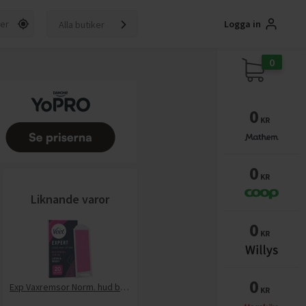
Logga in
Alla butiker
0
0
KR
0
KR
Liknande varor
0
KR
0
Exp Vaxremsor Norm. hud ben & kropp
KR