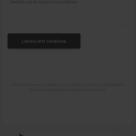
Lämna ditt omdöme
All information om produkten är hämtad från leverantören eller butiken.
Kontrollera alltid förpackningen före användning.