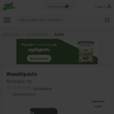
Logga in
Alla varor
Världens Mat
Asien
Wasabipasta
Blue Dragon
45g
Skriv omdöme
Spara som favorit
Liknande
varor