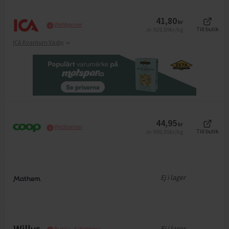
41,80
kr
Webbpriser
928,89
kr/kg
Till butik
Jfr
ICA Kvantum Väsby
44,95
kr
Webbpriser
998,89
kr/kg
Till butik
Jfr
Ej i lager
Ej i lager
Butiks- & Webbpris