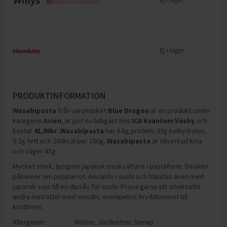
Ej i lager
PRODUKTINFORMATION
Wasabipasta
från varumärket
Blue Dragon
är en produkt under
kategorin
Asien
, är just nu billigast hos
ICA Kvantum Väsby
och
kostar
41,80
kr
.
Wasabipasta
har
3.8g protein, 39g kolhydrater,
9.2g fett och 260kcal per 100g
.
Wasabipasta
är tillverkad Kina
och väger 45g
.
Mycket stark, ljusgrön japansk smaksättare i pastaform. Smaken
påminner om pepparrot. Används i sushi och blandas även med
japansk soja till en dipsås för sushi. Prova gärna att smaksätta
andra maträtter med wasabi, exempelvis kryddsmöret till
köttbiten.
Allergener:
Nötter
,
Jordnötter
,
Senap