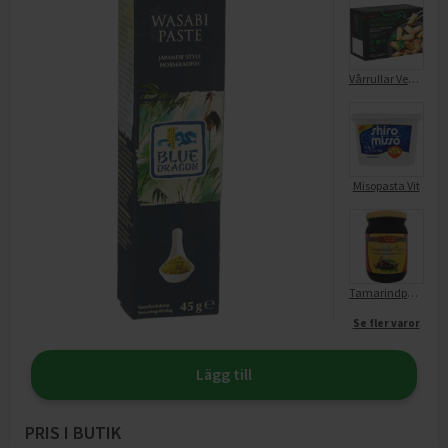
Vårrullar Vegetariska Frysta
Misopasta Vit
Tamarindpasta
Se fler varor
Lägg till
PRIS I BUTIK