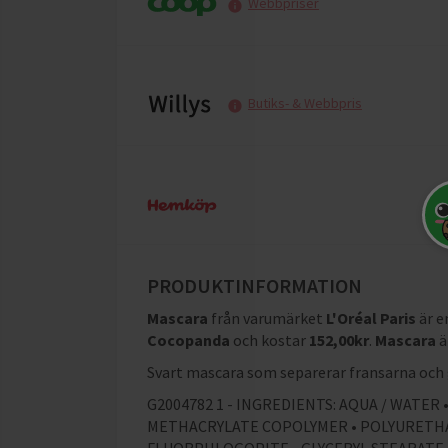
Webbpriser
Butiks- & Webbpris
PRODUKTINFORMATION
Mascara
från varumärket
L'Oréal Paris
är e
Cocopanda
och
kostar
152,00
kr
.
Mascara
ä
Svart mascara som separerar fransarna och 
G2004782 1 - INGREDIENTS: AQUA / WATE
METHACRYLATE COPOLYMER • POLYURETHAN