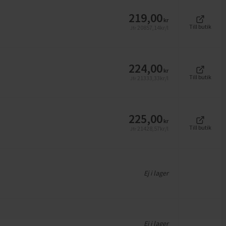
219,00
kr
Till butik
20857,14
kr/l
Jfr
224,00
kr
Till butik
21333,33
kr/l
Jfr
225,00
kr
Till butik
21428,57
kr/l
Jfr
Ej i lager
Ej i lager