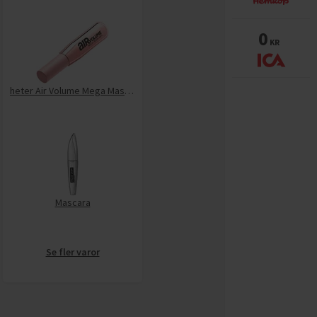
0
KR
heter Air Volume Mega Mascara
Mascara
Se fler varor