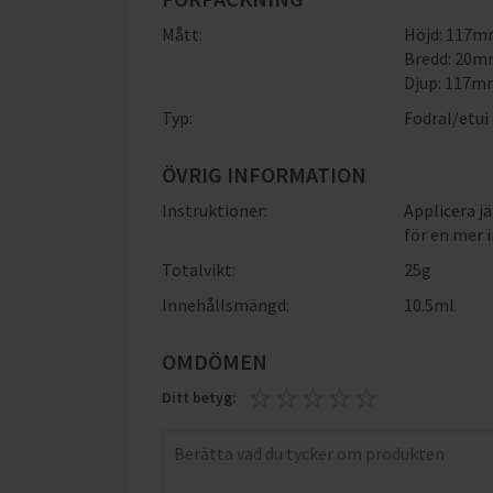
Mått:
Höjd: 117
Bredd: 20
Djup: 117
Typ:
Fodral/etui
ÖVRIG INFORMATION
Instruktioner:
Applicera jä
för en mer i
Totalvikt:
25g
Innehållsmängd:
10.5ml
OMDÖMEN
Ditt betyg: