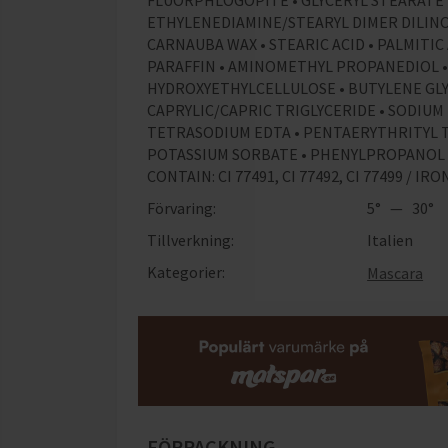
FLUORPHLOGOPITE • GLYCERYL STEARATE •
ETHYLENEDIAMINE/STEARYL DIMER DILINO
CARNAUBA WAX • STEARIC ACID • PALMITIC
PARAFFIN • AMINOMETHYL PROPANEDIOL • 
HYDROXYETHYLCELLULOSE • BUTYLENE GLY
CAPRYLIC/CAPRIC TRIGLYCERIDE • SODIUM 
TETRASODIUM EDTA • PENTAERYTHRITYL 
POTASSIUM SORBATE • PHENYLPROPANOL • 
CONTAIN: CI 77491, CI 77492, CI 77499 / IRON
Förvaring:
5° — 30°
Tillverkning:
Italien
Kategorier:
Mascara
FÖRPACKNING