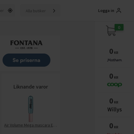
Logga in
Alla butiker
0
0
KR
0
KR
Liknande varor
0
KR
0
Air Volume Mega mascara Easy water
KR