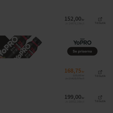
152,00
kr
Till butik
14476,19
kr/l
Jfr
168,75
kr
225,00
kr
Till butik
21428,57
kr/l
Jfr
199,00
kr
Till butik
18952,38
kr/l
Jfr