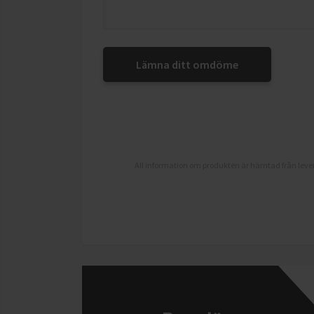
Lämna ditt omdöme
All information om produkten är hämtad från lever