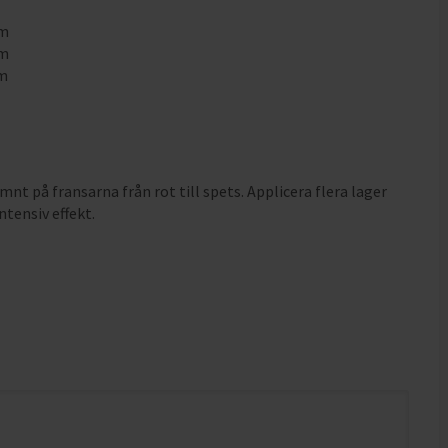
mm
mm
mm
mnt på fransarna från rot till spets. Applicera flera lager
ntensiv effekt.