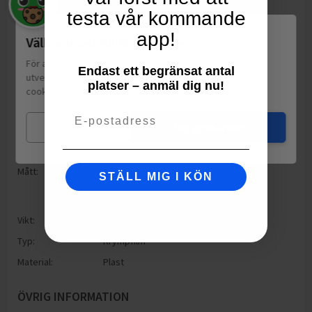
testa vår kommande
app!
Välkommen till Matspar.se
För att leverera en personlig upplevelse, mäta sajtens
Endast ett begränsat antal
utveckling och ha sociala medier-koppling använder vi
platser – anmäl dig nu!
cookies.
Läs mer
Email
Mina val
Jag godkänner
FÖRPACKNING
Mått:
Höjd: 241mm
STÄLL MIG I KÖN
Bredd: 71mm
Djup: 241mm
Vikt:
2
g
Typ:
Krympfilm
Material:
Plast
ÖVRIG INFORMATION