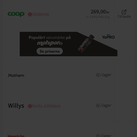
269,00
kr
Webbpriser
1494,44
kr/kg
Till butik
Jfr
Ej i lager
Ej i lager
Butiks- & Webbpris
Ej i lager