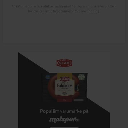
All information om produkten är hämtad från leverantören eller butiken.
Kontrollera alltid förpackningen före användning.