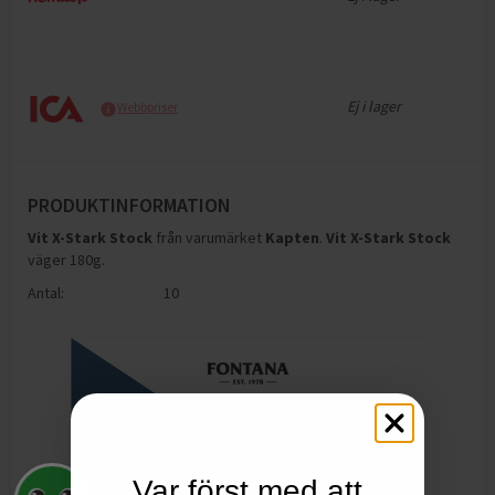
Ej i lager
Webbpriser
PRODUKTINFORMATION
Vit X-Stark Stock
från varumärket
Kapten
.
Vit X-Stark Stock
väger 180g
.
Antal:
10
Var först med att