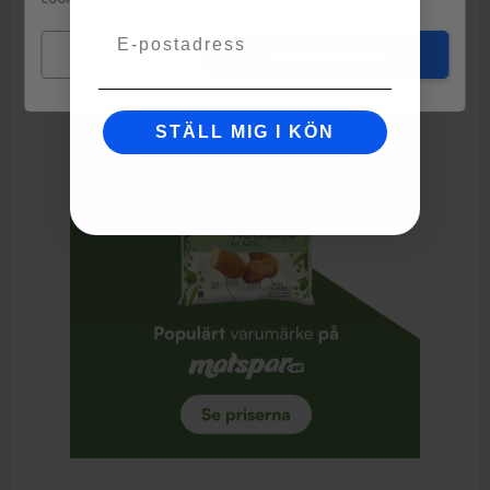
Email
GRÄDDE, stabiliseringsmedel karragenan och laktasenzym.
Mina val
Jag godkänner
Högpastöriserad.
STÄLL MIG I KÖN