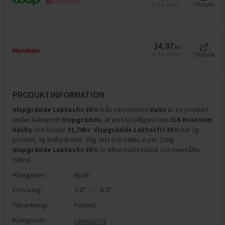
34,92
kr/l
Till butik
Jfr
34,97
kr
34,97
kr/l
Till butik
Jfr
PRODUKTINFORMATION
Vispgrädde Laktosfri 35%
från varumärket
Valio
är en produkt
under kategorin
Vispgrädde
, är just nu billigast hos
ICA Kvantum
Väsby
och
kostar
31,70
kr
.
Vispgrädde Laktosfri 35%
har
2g
protein, 3g kolhydrater, 35g fett och 340kcal per 100g
.
Vispgrädde Laktosfri 35%
är tillverkad Finland och innehåller
500ml
.
Allergener:
Mjölk
Förvaring:
2.0° — 8.0°
Tillverkning:
Finland
Kategorier:
Laktosfritt