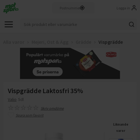
Logga in
Alla varor
Mejeri, Ost & Ägg
Grädde
Vispgrädde
Vispgrädde Laktosfri 35%
Valio
5dl
Skriv omdöme
Spara som favorit
Liknande
varor