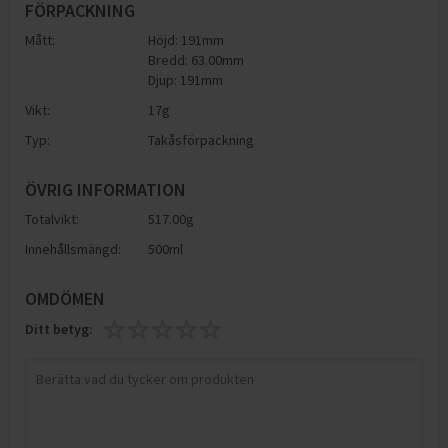
FÖRPACKNING
Mått:
Höjd: 191mm
Bredd: 63.00mm
Djup: 191mm
Vikt:
17
g
Typ:
Takåsförpackning
ÖVRIG INFORMATION
Totalvikt:
517.00g
Innehållsmängd:
500ml
OMDÖMEN
Ditt betyg: