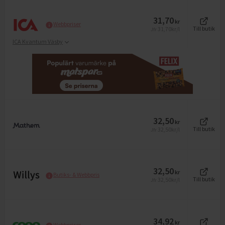
31,70
kr
Webbpriser
31,70
kr/l
Till butik
Jfr
ICA Kvantum Väsby
32,50
kr
32,50
kr/l
Till butik
Jfr
32,50
kr
Butiks- & Webbpris
32,50
kr/l
Till butik
Jfr
34,92
kr
Webbpriser