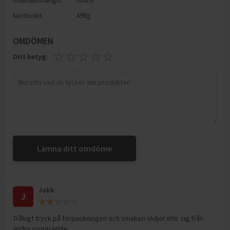
Innehållsmängd:
500ml
Nettovikt:
498g
OMDÖMEN
Ditt betyg:
Lämna ditt omdöme
Jakk
J
Tråkigt tryck på förpackningen och smaken skiljer inte sig från
andra vispgrädde.