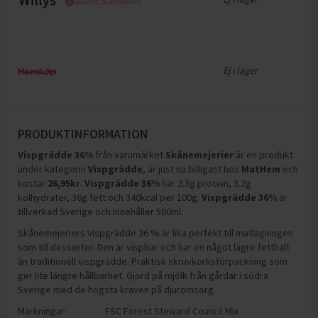
Ej i lager
PRODUKTINFORMATION
Vispgrädde 36%
från varumärket
Skånemejerier
är en produkt
under kategorin
Vispgrädde
, är just nu billigast hos
MatHem
och
kostar
26,95
kr
.
Vispgrädde 36%
har
2.3g protein, 3.2g
kolhydrater, 36g fett och 340kcal per 100g
.
Vispgrädde 36%
är
tillverkad Sverige och innehåller 500ml
.
Skånemejeriers Vispgrädde 36 % är lika perfekt till matlagningen
som till desserter. Den är vispbar och har en något lägre fetthalt
än traditionell vispgrädde. Praktisk skruvkorksförpackning som
ger lite längre hållbarhet. Gjord på mjölk från gårdar i södra
Sverige med de högsta kraven på djuromsorg.
Märkningar:
FSC Forest Steward Council Mix