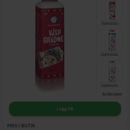
Vispgrädde 36%
Vispgrädde 36% Laktosfri
Vispgrädde 36% Längre hållbarhet
Se fler varor
Lägg till
PRIS I BUTIK