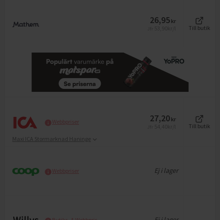
26,95
kr
53,90
kr/l
Till butik
Jfr
27,20
kr
Webbpriser
54,40
kr/l
Till butik
Jfr
Maxi ICA Stormarknad Haninge
Ej i lager
Webbpriser
Ej i lager
Butiks- & Webbpris