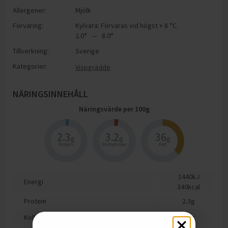
Allergener:
Mjölk
Förvaring:
Kylvara: Förvaras vid högst + 8 °C.
2.0° — 8.0°
Tillverkning:
Sverige
Kategorier:
Vispgrädde
NÄRINGSINNEHÅLL
Näringsvärde per
100
g
2.3
3.2
36
g
g
g
Protein
Kolhydrater
Fett
1440
kJ
Energi
340
kcal
Protein
2.3
g
Kolhydrat
3.2
g