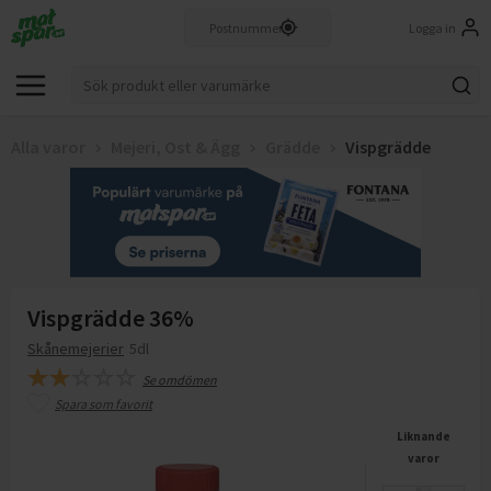
Logga in
Alla varor
Mejeri, Ost & Ägg
Grädde
Vispgrädde
Vispgrädde 36%
Skånemejerier
5dl
Se omdömen
Spara som favorit
Liknande
varor