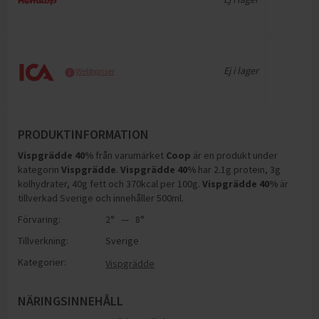
Ej i lager
Webbpriser
PRODUKTINFORMATION
Vispgrädde 40%
från varumärket
Coop
är en produkt under
kategorin
Vispgrädde
.
Vispgrädde 40%
har
2.1g protein, 3g
kolhydrater, 40g fett och 370kcal per 100g
.
Vispgrädde 40%
är
tillverkad Sverige och innehåller 500ml
.
Förvaring:
2° — 8°
Tillverkning:
Sverige
Kategorier:
Vispgrädde
NÄRINGSINNEHÅLL