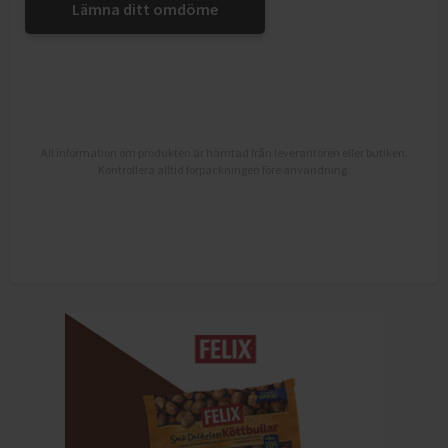
Lämna ditt omdöme
All information om produkten är hämtad från leverantören eller butiken.
Kontrollera alltid förpackningen före användning.