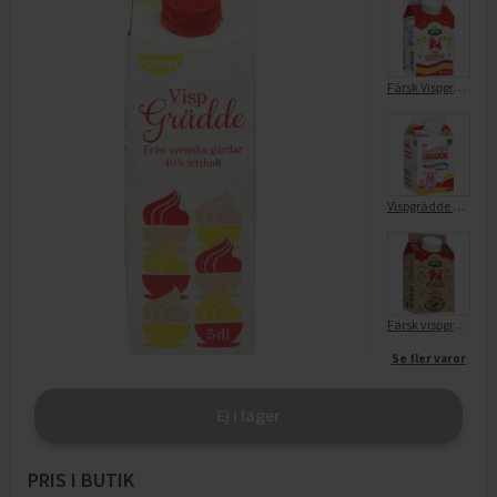
Färsk Vispgrädde 40%
Vispgrädde 40%
Färsk vispgrädde 40% EKO
Se fler varor
Ej i lager
PRIS I BUTIK