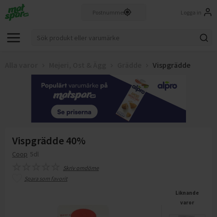
Logga in
Alla varor
Mejeri, Ost & Ägg
Grädde
Vispgrädde
Vispgrädde 40%
Coop
5dl
Skriv omdöme
Spara som favorit
Liknande
varor