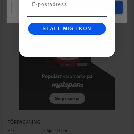
Email
Grädde
Mina val
Jag godkänner
STÄLL MIG I KÖN
FÖRPACKNING
Mått:
Höjd: 135mm