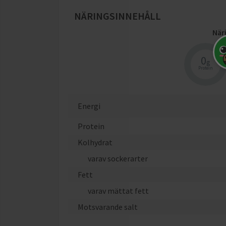
NÄRINGSINNEHÅLL
När
0
g
Protein
Energi
Protein
Kolhydrat
varav sockerarter
Fett
varav mättat fett
Motsvarande salt