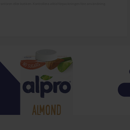
antören eller butiken. Kontrollera alltid förpackningen före användning.