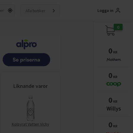
Logga in
Alla butiker
0
0
KR
0
KR
Liknande varor
0
KR
0
Kolsyrat Vatten Vichy
KR