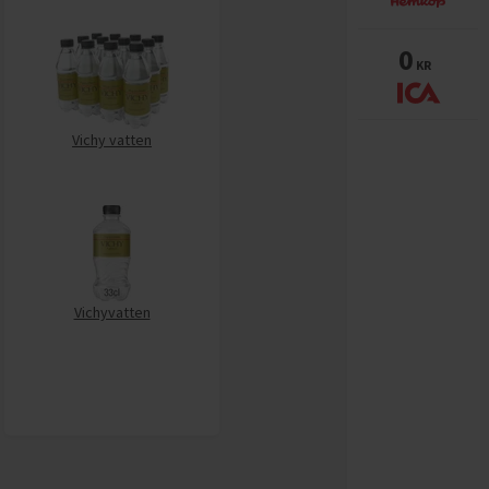
0
KR
Vichy vatten
Vichyvatten