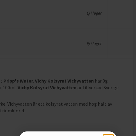
Ej i lager
Ej i lager
et
Pripp's Water
.
Vichy Kolsyrat Vichyvatten
har
0g
er 100ml
.
Vichy Kolsyrat Vichyvatten
är tillverkad Sverige
ke. Vichyvatten är ett kolsyrat vatten med hög halt av
triumklorid.