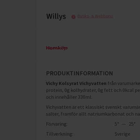
Butiks- & Webbpris
PRODUKTINFORMATION
Vichy Kolsyrat Vichyvatten
från varumärk
protein, 0g kolhydrater, 0g fett och 0kcal p
och innehåller 330ml
.
Vichyvatten är ett klassiskt svenskt varumär
salter, framför allt natriumkarbonat och na
Förvaring:
5° — 25°
Tillverkning:
Sverige