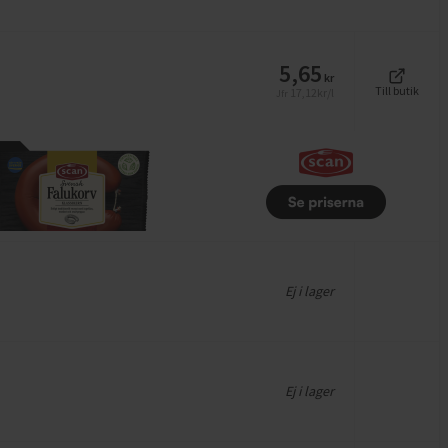
5,65
kr
Till butik
17,12
kr/l
Jfr
Ej i lager
Ej i lager