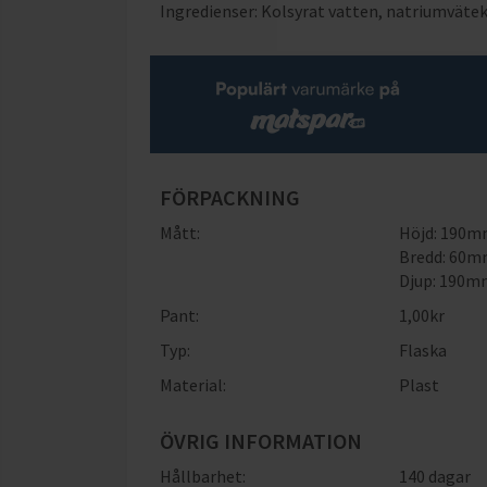
Ingredienser: Kolsyrat vatten, natriumväte
FÖRPACKNING
Mått:
Höjd: 190
Bredd: 60
Djup: 190
Pant:
1,00
kr
Typ:
Flaska
Material:
Plast
ÖVRIG INFORMATION
Hållbarhet:
140 dagar