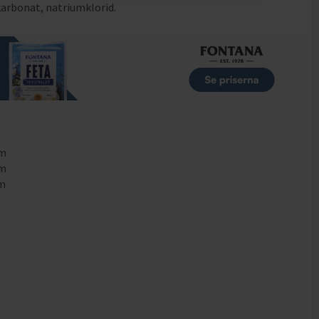
karbonat, natriumklorid.
mm
mm
mm