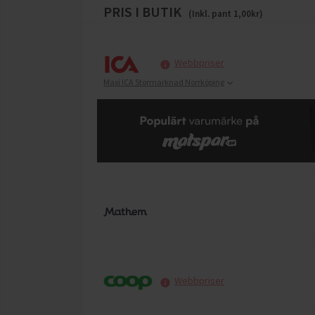
PRIS I BUTIK
(Inkl. pant
1,00
kr)
Webbpriser
Maxi ICA Stormarknad Norrköping
Webbpriser