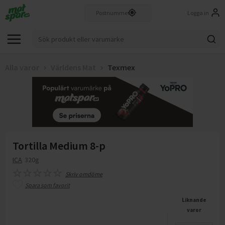
Logga in
Alla varor
Världens Mat
Texmex
Tortilla Medium 8-p
ICA
320g
Skriv omdöme
Spara som favorit
Liknande
varor