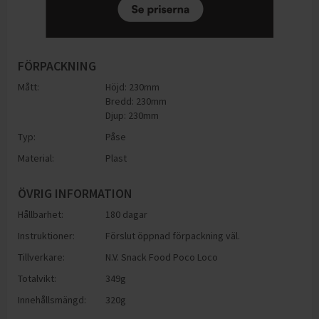
FÖRPACKNING
Mått:
Höjd: 230mm
Bredd: 230mm
Djup: 230mm
Typ:
Påse
Material:
Plast
ÖVRIG INFORMATION
Hållbarhet:
180 dagar
Instruktioner:
Förslut öppnad förpackning väl.
Tillverkare:
N.V. Snack Food Poco Loco
Totalvikt:
349g
Innehållsmängd:
320g