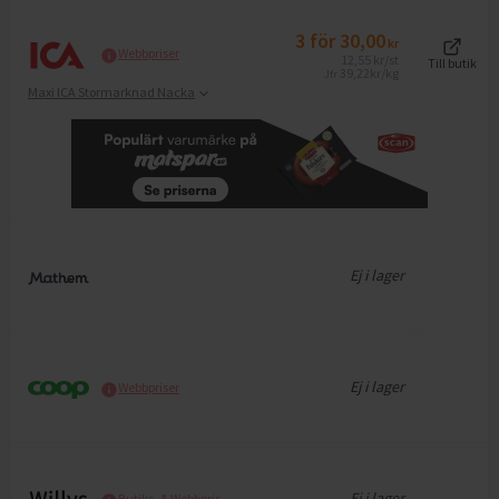
3
för
30,00
kr
Webbpriser
12,55
kr
/st
Till butik
39,22
kr/kg
Jfr
Maxi ICA Stormarknad Nacka
Ej i lager
Ej i lager
Webbpriser
Ej i lager
Butiks- & Webbpris