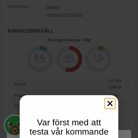
Kategorier:
Texmex
Veganska Produkter
NÄRINGSINNEHÅLL
Näringsvärde per
100
g
9.4
55
7.3
g
g
g
Protein
Kolhydrater
Fett
1377
kJ
Energi
326
kcal
Protein
9.4
g
Kolhydrat
55
g
varav sockerarter
3.2
g
Var först med att
Fett
7.3
g
testa vår kommande
varav mättat fett
0.9
g