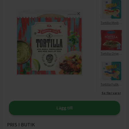
Tortilla Medium 8-p
Tortilla Original Medium 8-p
Tortilla Fullkorn Medium 8-p
Se fler varor
Lägg till
PRIS I BUTIK