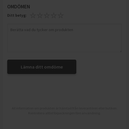
OMDÖMEN
Ditt betyg:
Lämna ditt omdöme
All information om produkten är hämtad från leverantören eller butiken.
Kontrollera alltid förpackningen före användning.