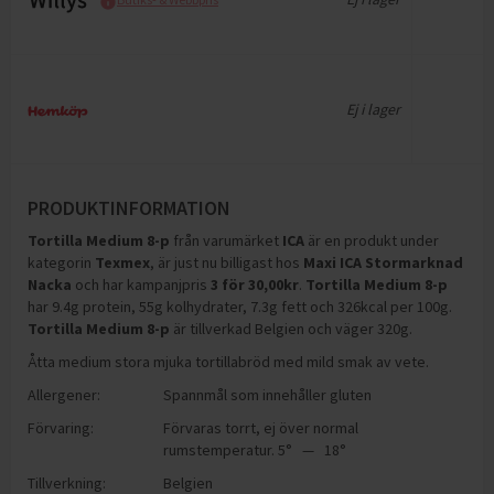
Ej i lager
PRODUKTINFORMATION
Tortilla Medium 8-p
från varumärket
ICA
är en produkt under
kategorin
Texmex
, är just nu billigast hos
Maxi ICA Stormarknad
Nacka
och
har kampanjpris
3
för
30,00
kr
.
Tortilla Medium 8-p
har
9.4g protein, 55g kolhydrater, 7.3g fett och 326kcal per 100g
.
Tortilla Medium 8-p
är tillverkad Belgien och väger 320g
.
Åtta medium stora mjuka tortillabröd med mild smak av vete.
Allergener:
Spannmål som innehåller gluten
Förvaring:
Förvaras torrt, ej över normal
rumstemperatur. 5° — 18°
Tillverkning:
Belgien