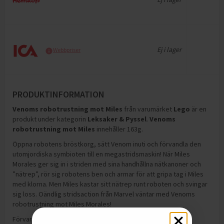
Ej i lager
Webbpriser
PRODUKTINFORMATION
Venoms robotrustning mot Miles
från varumärket
Lego
är en
produkt under kategorin
Leksaker & Pyssel
.
Venoms
robotrustning mot Miles
innehåller 163g
.
Öppna robotens bröstkorg, sätt Venom inuti och förvandla den
utomjordiska symbioten till en megastridsmaskin! När Miles
Morales ger sig in i striden med sina handhållna nätkanoner och
”nätrep”, rör sig robotens ben och armar för att gripa tag i Miles
med klorna. Men Miles kastar sitt nätrep runt roboten och svingar
sig loss. Oändlig stridsaction från Marvel väntar med Venoms
robotrustning mot Miles Morales!
Förvaring:
50° — 100°