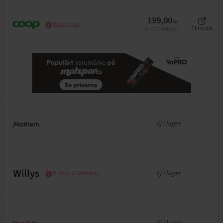
199,00
kr
Webbpriser
199,00
kr/st
Till butik
Jfr
Ej i lager
Ej i lager
Butiks- & Webbpris
Ej i lager