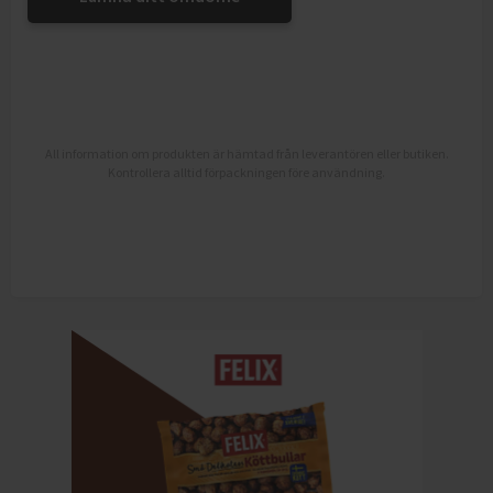
All information om produkten är hämtad från leverantören eller butiken.
Kontrollera alltid förpackningen före användning.