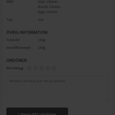
Mått:
Höjd: 191mm
Bredd: 141mm
Djup: 191mm
Typ:
Ask
ÖVRIG INFORMATION
Totalvikt:
163g
Innehållsmängd:
163g
OMDÖMEN
Ditt betyg:
Lämna ditt omdöme