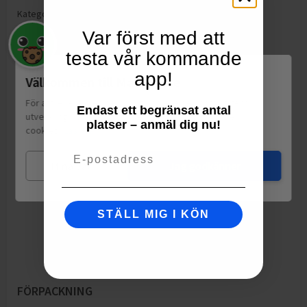
Kategorier:
Leksaker & Pyssel
Var först med att
testa vår kommande
app!
Välkommen till Matspar.se
För att leverera en personlig upplevelse, mäta sajtens
Endast ett begränsat antal
utveckling och ha sociala medier-koppling använder vi
platser – anmäl dig nu!
cookies.
Läs mer
Email
Mina val
Jag godkänner
STÄLL MIG I KÖN
FÖRPACKNING