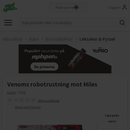
Logga in
Alla varor
Barn
Barntillbehör
Leksaker & Pyssel
Venoms robotrustning mot Miles
Lego
163g
Skriv omdöme
Spara som favorit
Liknande
varor