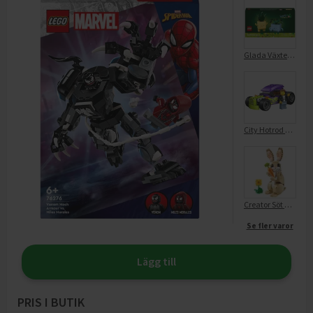
Glada Växter LEGO Botanicals 10349
City Hotrod 60485
Creator Söt Kanin 31162
Se fler varor
Lägg till
PRIS I BUTIK