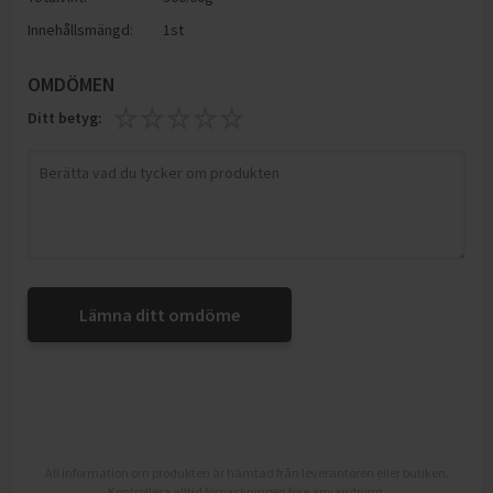
Innehållsmängd:
1st
OMDÖMEN
Ditt betyg:
Lämna ditt omdöme
All information om produkten är hämtad från leverantören eller butiken.
Kontrollera alltid förpackningen före användning.