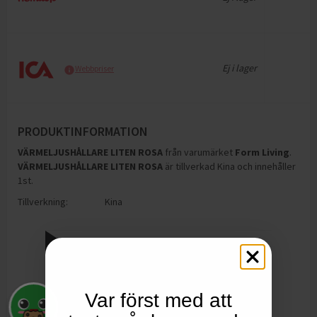
Ej i lager
Webbpriser
PRODUKTINFORMATION
VÄRMELJUSHÅLLARE LITEN ROSA
från varumärket
Form Living
.
VÄRMELJUSHÅLLARE LITEN ROSA
är tillverkad Kina och innehåller
1st
.
Tillverkning:
Kina
Var först med att