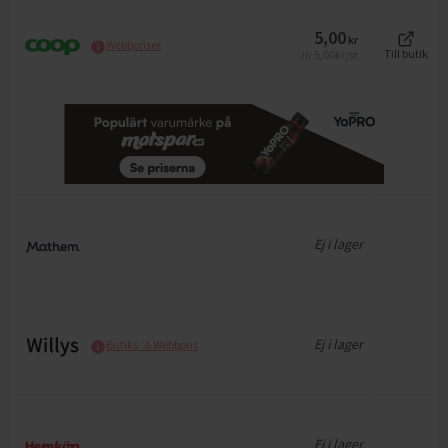
5,00
kr
Webbpriser
5,00
kr/st
Till butik
Jfr
Ej i lager
Ej i lager
Butiks- & Webbpris
Ej i lager