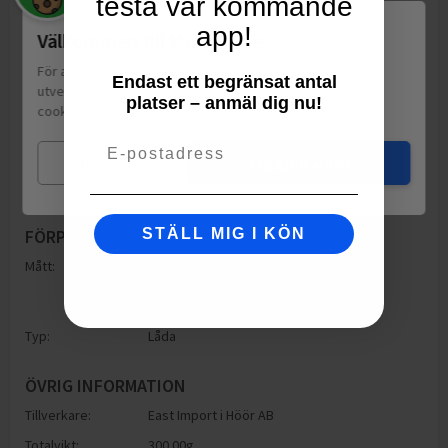
testa vår kommande
app!
Välkommen till Matspar.se
För att leverera en personlig upplevelse, mäta sajtens
Endast ett begränsat antal
utveckling och ha sociala medier-koppling använder vi
platser – anmäl dig nu!
cookies.
Läs mer
Email
Mina val
Jag godkänner
FÖRPACKNING
STÄLL MIG I KÖN
Mått:
Höjd: 80.00mm
Bredd: 80.00mm
Djup: 80.00mm
Typ:
Låda
ÖVRIG INFORMATION
Tillverkare:
East Import i Höör AB
Totalvikt:
300.00g