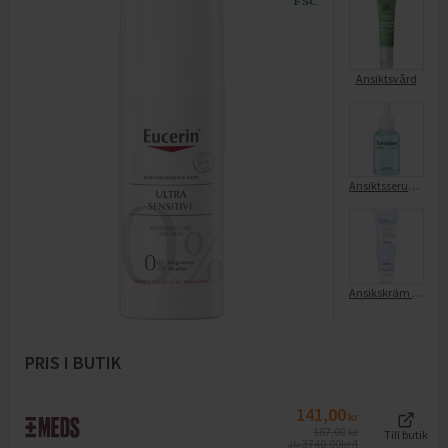
Ansiktsvård
Ansiktsserum DIVE IN Low Molecular Hyaluronic Acid
Ansikskräm Ultra Light Invisible Sunscreen Spf50
PRIS I BUTIK
141,00
kr
187,00
kr
Till butik
3740,00
kr/l
Jfr