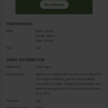
FÖRPACKNING
Mått:
Höjd: 125mm
Bredd: 44mm
Djup: 125mm
Typ:
Ask
ÖVRIG INFORMATION
Hållbarhet:
1095 dagar
Instruktioner:
Applicera dagligen på morgon och kväll på ett
väl rengjort ansikte, genom att försiktigt
massera in i huden. Synligt röda områden kan
behöva mer produkt. Förvara inte produkten
över 25°C.
Totalvikt:
97g
Innehållsmängd:
50ml