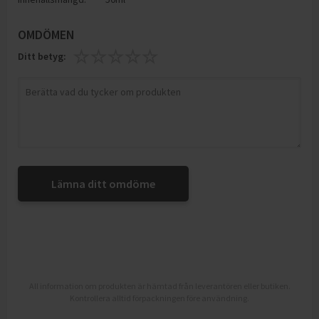
OMDÖMEN
Ditt betyg:
Lämna ditt omdöme
All information om produkten är hämtad från leverantören eller butiken.
Kontrollera alltid förpackningen före användning.