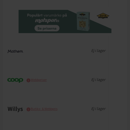
Ej i lager
Ej i lager
Webbpriser
Ej i lager
Butiks- & Webbpris