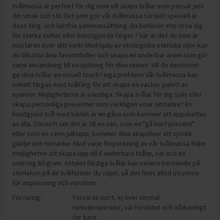
tvålmassa är perfekt för dig som vill skapa tvålar som passar just
din smak och stil. Det som gör vår tvålmassa särskilt speciell är
dess färg- och luktfria sammansättning. Du behöver inte oroa dig
för starka dofter eller konstgjorda färger ? här är det du som är
mästaren över ditt verk! Med hjälp av ekologiska eteriska oljor kan
du tillsätta dina favoritdofter och skapa en underbar arom som gör
varje användning till en njutning för dina sinnen. Vill du dessutom
ge dina tvålar en visuell touch? Inga problem! Vår tvålmassa kan
enkelt färgas med tvålfärg för att skapa en vacker palett av
nyanser. Möjligheterna är oändliga. Skapa tvålar för dig själv eller
skapa personliga presenter som verkligen visar omtanke? En
handgjord tvål med kärlek är en gåva som kommer att uppskattas
av alla. Oavsett om det är till en vän, som en "gå bort present"
eller som en varm julklapp, kommer dina skapelser att sprida
glädje och omtanke. Med varje förpackning av vår tvålmassa följer
möjligheten att skapa upp till 6 underbara tvålar, var och en
omkring 80 gram. Antalet färdiga tvålar kan variera beroende på
storleken på de tvålformer du väljer, så det finns alltid utrymme
för anpassning och variation.
Förvaring:
Förvaras torrt, ej över normal
rumstemperatur, väl förslutet och oåtkomligt
för barn.