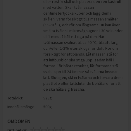
eller rostfri skål och placera den i en kastrull
med vatten. Skär tvålmassan i
centimetertjocka kuber och lägg dem i
skålen. Värm försiktigt tills massan smälter
(55-70 °C), och rör om långsamt. Du kan även
smälta tvålen i mikrovågsugnen i 30 sekunder
till 1 minut ? håll ett öga på den. När
tvålmassan svalnat till ca 40 °C, tillsätt färg
och/eller 1-2% eterisk olja för doft. Rör om
försiktigt för att blanda. Låt massan stå för
att luftbubblor ska stiga upp, sedan häll i
formar. För bästa resultat, låt formarna stå
svalt i upp till 24 timmar så tvålarna lossnar
lätt. Slutligen, slå in tvålarna och förvara dem i
plastfolie eller tättslutande behållare för att
de ska hålla sig fräscha.
Totalvikt:
525g
Innehållsmängd:
500g
OMDÖMEN
Ditt betyg: