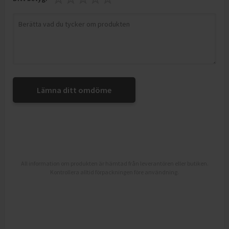
Lämna ditt omdöme
All information om produkten är hämtad från leverantören eller butiken.
Kontrollera alltid förpackningen före användning.