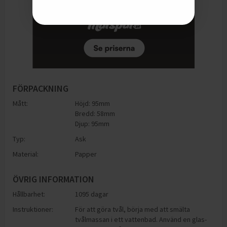
FÖRPACKNING
Mått:
Höjd: 95mm
Bredd: 58mm
Djup: 95mm
Typ:
Ask
Material:
Papper
ÖVRIG INFORMATION
Hållbarhet:
1095 dagar
Instruktioner:
För att göra tvål, börja med att smälta
tvålmassan i ett vattenbad. Använd en glas-