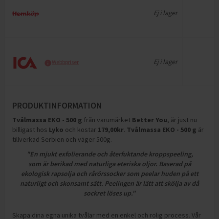
Ej i lager
Ej i lager
Webbpriser
PRODUKTINFORMATION
Tvålmassa EKO - 500 g
från varumärket
Better You
, är just nu
billigast hos
Lyko
och
kostar
179,00
kr
.
Tvålmassa EKO - 500 g
är
tillverkad Serbien och väger 500g
.
"En mjukt exfolierande och återfuktande kroppspeeling,
som är berikad med naturliga eteriska oljor. Baserad på
ekologisk rapsolja och rårörssocker som peelar huden på ett
naturligt och skonsamt sätt. Peelingen är lätt att skölja av då
sockret löses up."
Skapa dina egna unika tvålar med en enkel och rolig process. Vår