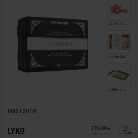
Lök Gul Nät EKO KRAV 500g
Kycklinglårfilé EKO KRAV Svensk
Laxfilé i bit EKO KRAV Färsk
PRIS I BUTIK
179,00
kr
358,00
kr/kg
Till butik
Jfr