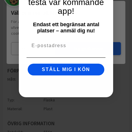
testa vår kommande
app!
Välkommen till Matspar.se
För att leverera en personlig upplevelse, mäta sajtens
Endast ett begränsat antal
utveckling och ha sociala medier-koppling använder vi
platser – anmäl dig nu!
cookies.
Läs mer
Email
Mina val
Jag godkänner
STÄLL MIG I KÖN
FÖRPACKNING
Mått:
Höjd: 162mm
Bredd: 112mm
Djup: 162mm
Typ:
Flaska
Material:
Plast
ÖVRIG INFORMATION