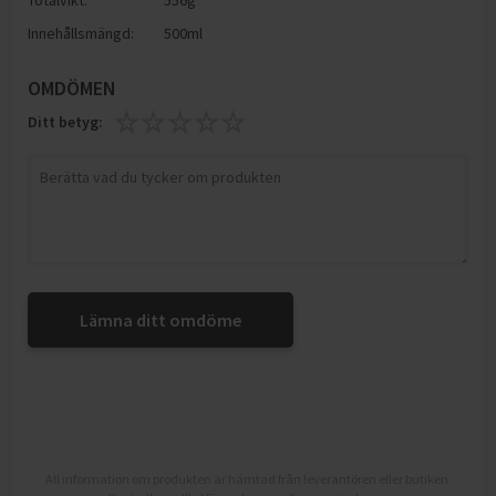
Totalvikt:
556g
Innehållsmängd:
500ml
OMDÖMEN
Ditt betyg:
Lämna ditt omdöme
All information om produkten är hämtad från leverantören eller butiken.