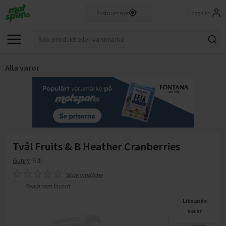
Logga in
Alla varor
Tvål Fruits & B Heather Cranberries
Gunry
5dl
Skriv omdöme
Spara som favorit
Liknande
varor