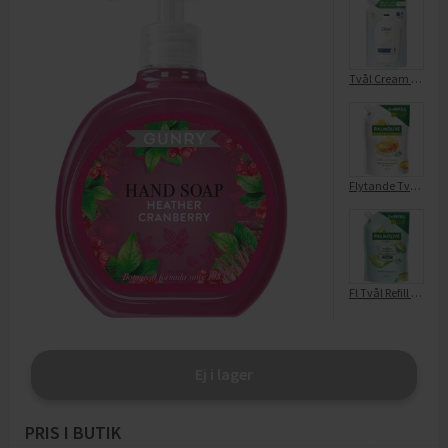
Tvål Cream Wash Original Refill
Flytande Tvål Refill Milk & Honey
Fl Tvål Refill Hygiene Sensitive
Ej i lager
PRIS I BUTIK