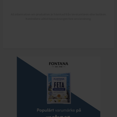
All information om produkten är hämtad från leverantören eller butiken.
Kontrollera alltid förpackningen före användning.