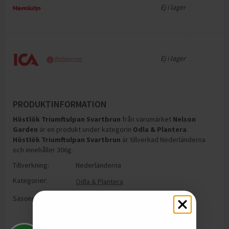
Ej i lager
Ej i lager
Webbpriser
PRODUKTINFORMATION
Höstlök Triumftulpan Svartbrun
från varumärket
Nelson
Garden
är en produkt under kategorin
Odla & Plantera
.
Höstlök Triumftulpan Svartbrun
är tillverkad Nederländerna
och innehåller 306g
.
Tillverkning:
Nederländerna
Kategorier:
Odla & Plantera
Säsong:
Höst