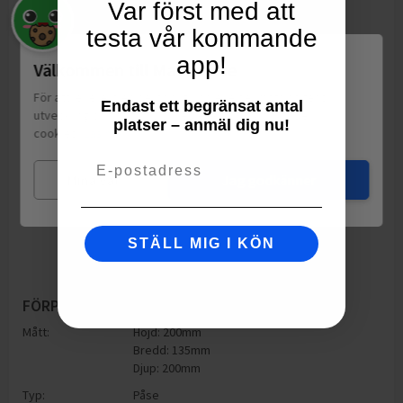
Var först med att
testa vår kommande
app!
Välkommen till Matspar.se
För att leverera en personlig upplevelse, mäta sajtens
Endast ett begränsat antal
utveckling och ha sociala medier-koppling använder vi
platser – anmäl dig nu!
cookies.
Läs mer
Email
Mina val
Jag godkänner
STÄLL MIG I KÖN
FÖRPACKNING
Mått:
Höjd: 200mm
Bredd: 135mm
Djup: 200mm
Typ:
Påse