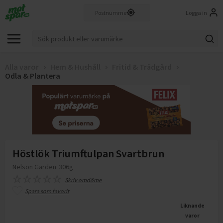
Logga in
Alla varor
Hem & Hushåll
Fritid & Trädgård
Odla & Plantera
Höstlök Triumftulpan Svartbrun
Nelson Garden
306g
Skriv omdöme
Spara som favorit
Liknande
varor