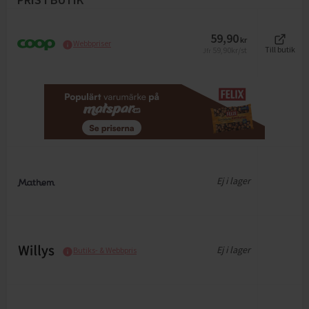
59,90
kr
Webbpriser
59,90
kr/st
Till butik
Jfr
Ej i lager
Ej i lager
Butiks- & Webbpris