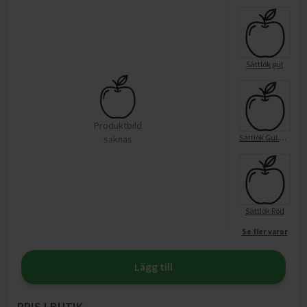
Sättlök gul
Produktbild
Sättlök Gul 1-p Nelson Garden
saknas
Sättlök Röd
Se fler varor
Lägg till
PRIS I BUTIK