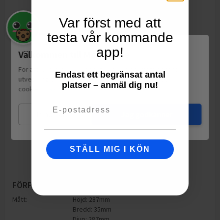
Var först med att
testa vår kommande
app!
Välkommen till Matspar.se
För att leverera en personlig upplevelse, mäta sajtens
Endast ett begränsat antal
utveckling och ha sociala medier-koppling använder vi
platser – anmäl dig nu!
cookies.
Läs mer
Email
Mina val
Jag godkänner
STÄLL MIG I KÖN
FÖRPACKNING
Mått:
Höjd: 287mm
Bredd: 35mm
Djup: 287mm