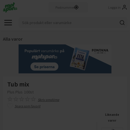
Logga in
Alla varor
Tub mix
Plus Plus
100st
Skriv omdöme
Spara som favorit
Liknande
varor