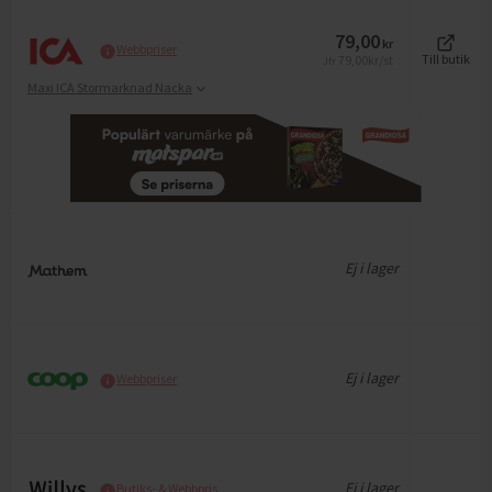
79,00
kr
Webbpriser
79,00
kr/st
Till butik
Jfr
Maxi ICA Stormarknad Nacka
Ej i lager
Ej i lager
Webbpriser
Ej i lager
Butiks- & Webbpris