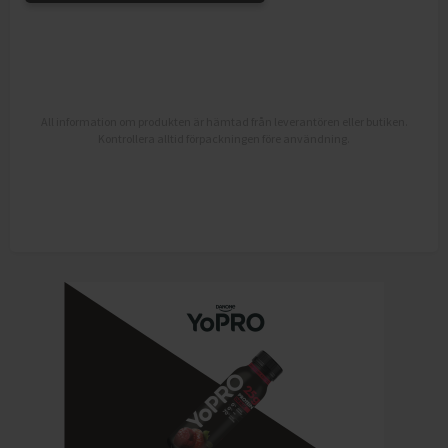
All information om produkten är hämtad från leverantören eller butiken.
Kontrollera alltid förpackningen före användning.