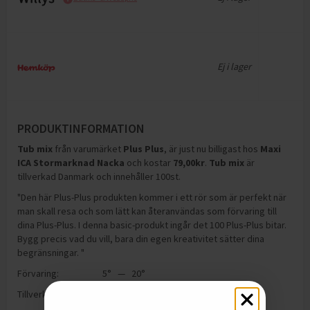
Ej i lager
PRODUKTINFORMATION
Tub mix
från varumärket
Plus Plus
, är just nu billigast hos
Maxi
ICA Stormarknad Nacka
och
kostar
79,00
kr
.
Tub mix
är
tillverkad Danmark och innehåller 100st
.
"Den här Plus-Plus produkten kommer i ett rör som är perfekt när
man skall resa och som lätt kan återanvändas som förvaring till
dina Plus-Plus. I denna basic-produkt ingår det 100 Plus-Plus bitar.
Bygg precis vad du vill, bara din egen kreativitet sätter dina
begränsningar. "
Förvaring:
5° — 20°
Tillverkning:
Danmark