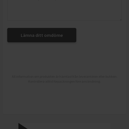
Lämna ditt omdöme
All information om produkten är hämtad från leverantören eller butiken.
Kontrollera alltid förpackningen före användning.