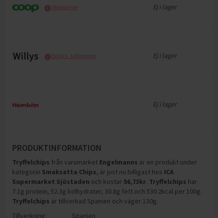
Ej i lager
Webbpriser
Ej i lager
Butiks- & Webbpris
Ej i lager
PRODUKTINFORMATION
Tryffelchips
från varumärket
Engelmanns
är en produkt under
kategorin
Smaksatta Chips
, är just nu billigast hos
ICA
Supermarket Sjöstaden
och
kostar
56,73
kr
.
Tryffelchips
har
7.1g protein, 52.3g kolhydrater, 30.8g fett och 530.2kcal per 100g
.
Tryffelchips
är tillverkad Spanien och väger 130g
.
Tillverkning:
Spanien