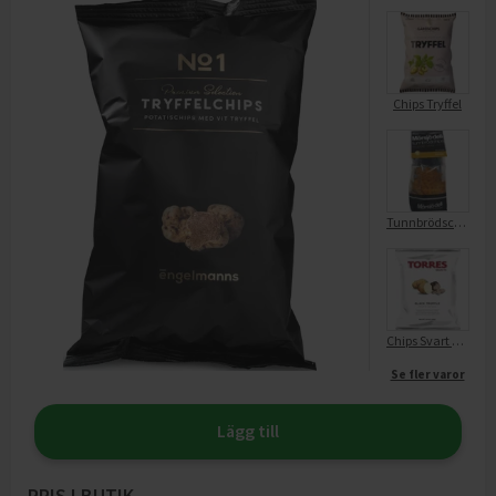
Chips Tryffel
Tunnbrödschips Nachos
Chips Svart Tryffel
Se fler varor
Lägg till
PRIS I BUTIK