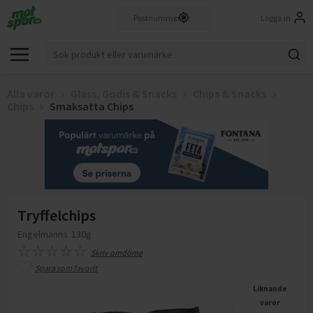
Logga in
Alla varor
Glass, Godis & Snacks
Chips & Snacks
Chips
Smaksatta Chips
Tryffelchips
Engelmanns
130g
Skriv omdöme
Spara som favorit
Liknande
varor