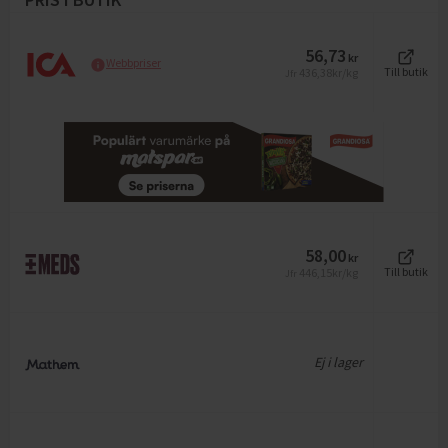
56,73
kr
Webbpriser
436,38
kr/kg
Till butik
Jfr
58,00
kr
446,15
kr/kg
Till butik
Jfr
Ej i lager