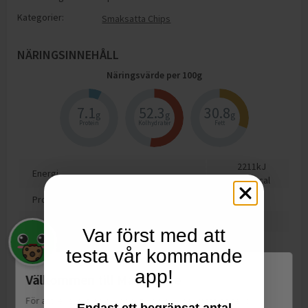
Kategorier:
Smaksatta Chips
NÄRINGSINNEHÅLL
Näringsvärde per
100
g
7.1
52.3
30.8
g
g
g
Protein
Kolhydrater
Fett
2211
kJ
Energi
530.2
kcal
Protein
7.1
g
Kolhydrat
52.3
g
Var först med att
varav sockerarter
0.9
g
testa vår kommande
Fett
30.8
g
app!
Välkommen till Matspar.se
varav mättat fett
3.5
g
För att leverera en personlig upplevelse, mäta sajtens
Endast ett begränsat antal