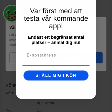
Var först med att
testa vår kommande
app!
Välkommen till Matspar.se
För att leverera en personlig upplevelse, mäta sajtens
Endast ett begränsat antal
utveckling och ha sociala medier-koppling använder vi
platser – anmäl dig nu!
cookies.
Läs mer
Email
Mina val
Jag godkänner
STÄLL MIG I KÖN
FÖRPACKNING
Mått:
Höjd: 45mm
Bredd: 90mm
Djup: 45mm
Vikt:
1
g