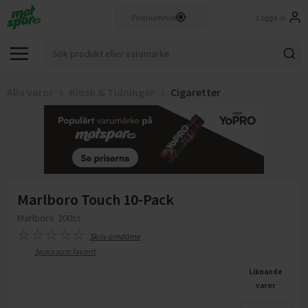
Logga in
Alla varor
Kiosk & Tidningar
Cigaretter
Marlboro Touch 10-Pack
Marlboro
200st
Skriv omdöme
Spara som favorit
Liknande
varor