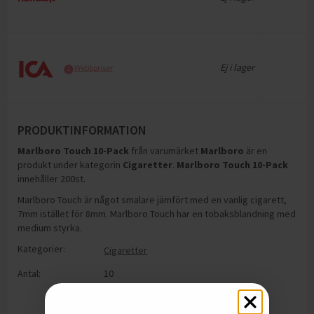
Ej i lager
Webbpriser
PRODUKTINFORMATION
Marlboro Touch 10-Pack
från varumärket
Marlboro
är en
produkt under kategorin
Cigaretter
.
Marlboro Touch 10-Pack
innehåller 200st
.
Marlboro Touch är något smalare jämfört med en vanlig cigarett,
7mm istället för 8mm. Marlboro Touch har en tobaksblandning med
medium styrka.
Kategorier:
Cigaretter
Antal:
10