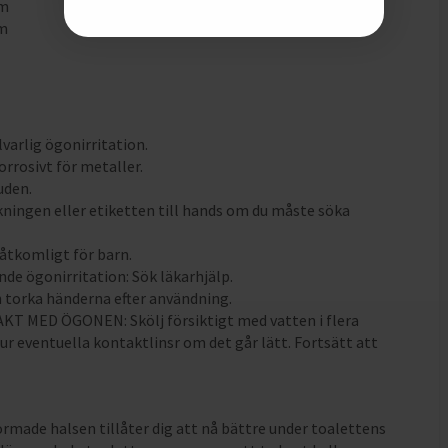
mm
mm
lvarlig ögonirritation.
orrosivt för metaller.
huden.
kningen eller etiketten till hands om du måste söka
oåtkomligt för barn.
nde ögonirritation: Sök läkarhjälp.
h torka händerna efter användning.
KT MED ÖGONEN: Skölj försiktigt med vatten i flera
 ur eventuella kontaktlinsr om det går lätt. Fortsätt att
ormade halsen tillåter dig att nå bättre under toalettens