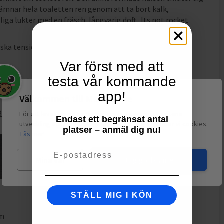
 lämnar hela toaletten ren genom att ta bort kalk,
iga lukter med en fräsch, långvarig doft . Its not rocket
ska tensider. Innehåller: också Parfym.
Var först med att
testa vår kommande
tkomligt för barn. 5° — 25°
app!
rna
Välkommen till Matspar.se
 Badrumsrengöring
För att leverera en personlig upplevelse, mäta sajtens
Endast ett begränsat antal
utveckling och ha sociala medier-koppling använder vi cookies.
platser – anmäl dig nu!
Läs mer
Email
Mina val
Jag godkänner
STÄLL MIG I KÖN
mm