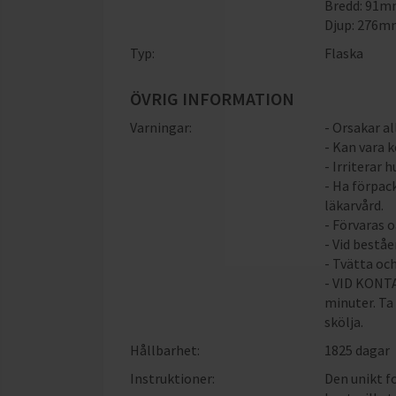
Bredd: 91
Djup: 276
Typ:
Flaska
ÖVRIG INFORMATION
Varningar:
- Orsakar al
- Kan vara k
- Irriterar 
- Ha förpac
läkarvård.
- Förvaras 
- Vid beståe
- Tvätta oc
- VID KONTA
minuter. Ta
skölja.
Hållbarhet:
1825 dagar
Instruktioner:
Den unikt f