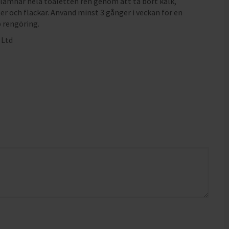
t lämnar hela toaletten ren genom att ta bort kalk,
er och fläckar. Använd minst 3 gånger i veckan för en
p rengöring.
 Ltd