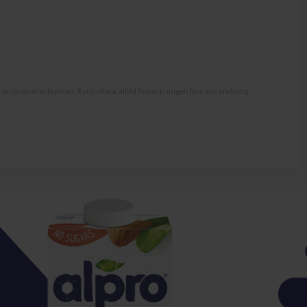
antören eller butiken. Kontrollera alltid förpackningen före användning.