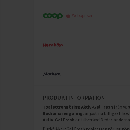
Webbpriser
PRODUKTINFORMATION
Toalettrengöring Aktiv-Gel Fresh
från va
Badrumsrengöring
, är just nu billigast hos
Aktiv-Gel Fresh
är tillverkad Nederländern
Duck® Aktiv Gel Fresh toalettrengöring gör e