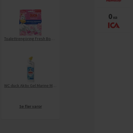
0
KR
Toalettrengöring Fresh Boost Floral Duo
WC duck Aktiv Gel Marine Miljömärkt
Se fler varor