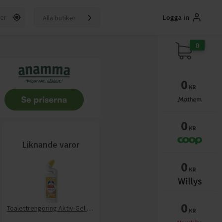
Logga in
Alla butiker
0
0
KR
0
KR
Liknande varor
0
KR
0
Toalettrengöring Aktiv-Gel Citrus
KR