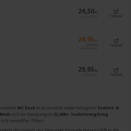
24,50
kr
Till butik
32,67
kr/l
Jfr
24,95
kr
24,95
kr
Till butik
33,27
kr/l
Jfr
29,95
kr
Till butik
39,93
kr/l
Jfr
rumärket
WC Duck
är en produkt under kategorin
Toalett- &
Meds
och
har kampanjpris
21,00
kr
.
Toalettrengöring
a och innehåller 750ml
.
nkelt din toalett ren. Den unikt formade halsen tillåter dig