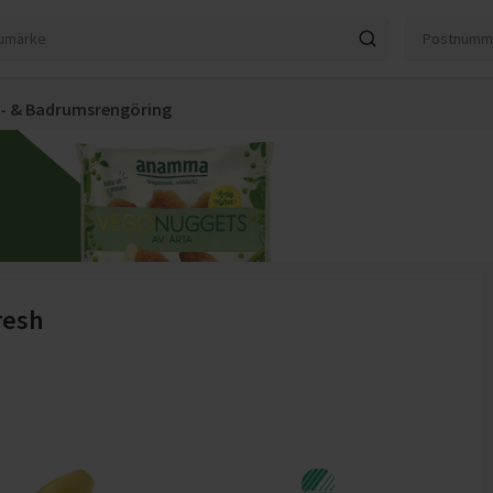
t- & Badrumsrengöring
resh