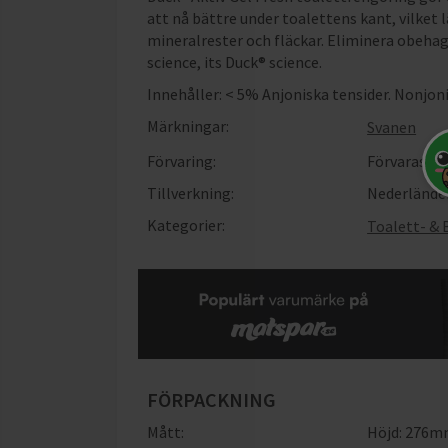
att nå bättre under toalettens kant, vilket
mineralrester och fläckar. Eliminera obehagl
science, its Duck® science.
Innehåller: < 5% Anjoniska tensider. Nonjoni
Märkningar:
Svanen
Förvaring:
Förvaras oå
Tillverkning:
Nederlände
Kategorier:
Toalett- &
FÖRPACKNING
Mått:
Höjd: 276