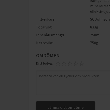
kant, vilke
mineralrest
effektiv dju
Tillverkare:
SC Johnson
Totalvikt:
833g
Innehållsmängd:
750ml
Nettovikt:
750g
OMDÖMEN
Ditt betyg:
Lämna ditt omdöme