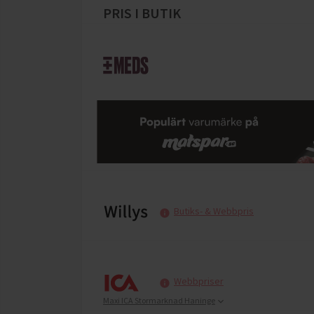
PRIS I BUTIK
Butiks- & Webbpris
Webbpriser
Maxi ICA Stormarknad Haninge