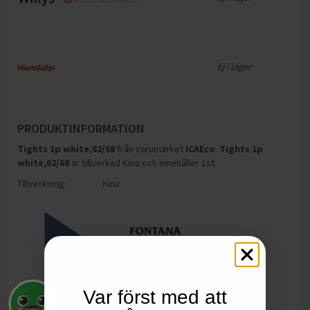
Ej i lager
PRODUKTINFORMATION
Tights 1p white,62/68
från varumärket
ICAEco
.
Tights 1p
white,62/68
är tillverkad Kina och innehåller 1st
.
Tillverkning:
Kina
Var först med att