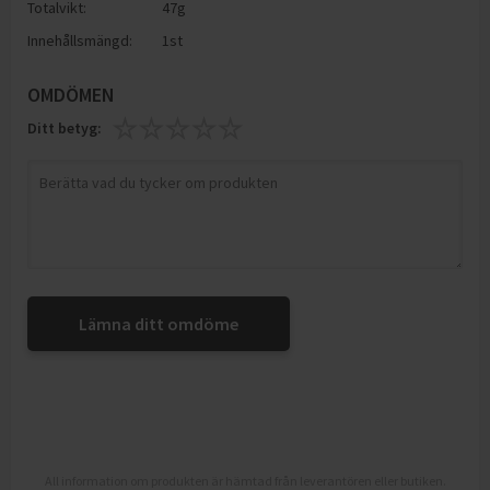
Totalvikt:
47g
Innehållsmängd:
1st
OMDÖMEN
Ditt betyg:
Lämna ditt omdöme
All information om produkten är hämtad från leverantören eller butiken.