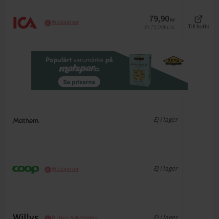
79,90
kr
Webbpriser
79,90
kr/st
Till butik
Jfr
Ej i lager
Ej i lager
Webbpriser
Ej i lager
Butiks- & Webbpris