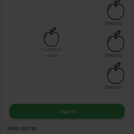
Tights Eco cable greymel,122/128
Produktbild
Tights Eco cable greymel,110/116
saknas
Tights Eco cable offwhite,146/152
Lägg till
PRIS I BUTIK