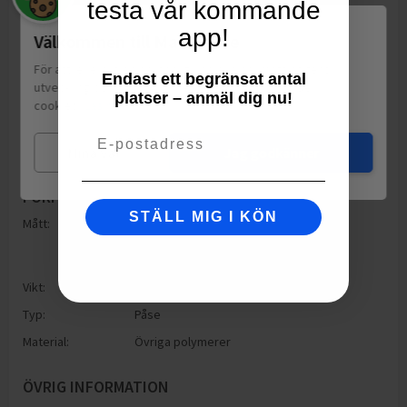
testa vår kommande
app!
Välkommen till Matspar.se
För att leverera en personlig upplevelse, mäta sajtens
Endast ett begränsat antal
utveckling och ha sociala medier-koppling använder vi
platser – anmäl dig nu!
cookies.
Läs mer
Email
Mina val
Jag godkänner
FÖRPACKNING
STÄLL MIG I KÖN
Mått:
Höjd: 140mm
Bredd: 80mm
Djup: 140mm
Vikt:
10
g
Typ:
Påse
Material:
Övriga polymerer
ÖVRIG INFORMATION