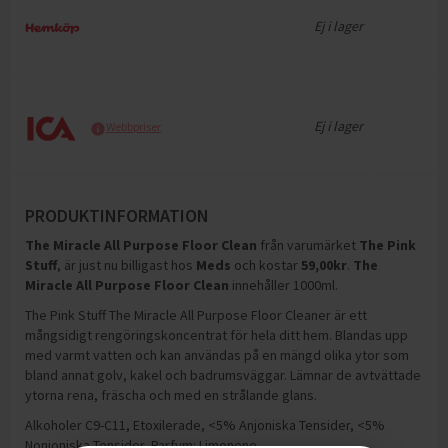
Ej i lager
Ej i lager
Webbpriser
PRODUKTINFORMATION
The Miracle All Purpose Floor Clean
från varumärket
The Pink
Stuff
, är just nu billigast hos
Meds
och
kostar
59,00
kr
.
The
Miracle All Purpose Floor Clean
innehåller 1000ml
.
The Pink Stuff The Miracle All Purpose Floor Cleaner är ett
mångsidigt rengöringskoncentrat för hela ditt hem. Blandas upp
med varmt vatten och kan användas på en mängd olika ytor som
bland annat golv, kakel och badrumsväggar. Lämnar de avtvättade
ytorna rena, fräscha och med en strålande glans.
Alkoholer C9-C11, Etoxilerade, <5% Anjoniska Tensider, <5%
Nonjoniska Tensider, Parfym: Limonene