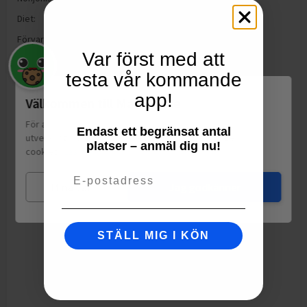
Diet:
Vegan
Förvaring:
Rumstemperatur 15° — 35°
Var först med att
testa vår kommande
app!
Välkommen till Matspar.se
För att leverera en personlig upplevelse, mäta sajtens
Endast ett begränsat antal
utveckling och ha sociala medier-koppling använder vi
platser – anmäl dig nu!
cookies.
Läs mer
Email
Mina val
Jag godkänner
STÄLL MIG I KÖN