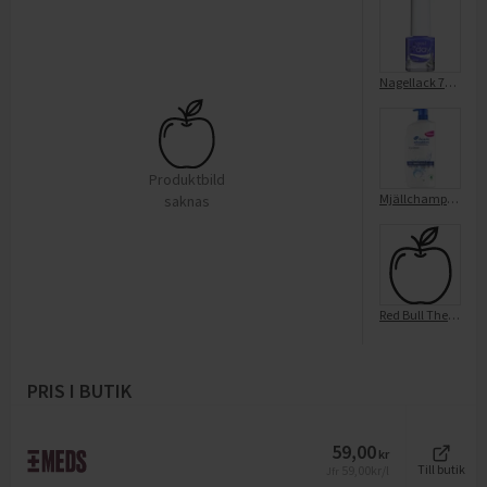
Nagellack 7Day Hybrid Polish 7185 Hit The Floor
Produktbild
Mjällchampo Classic Clean
saknas
Red Bull The Summer Edition Sugarfree 2026 250 ml (24-Pack)
PRIS I BUTIK
59,00
kr
59,00
kr/l
Till butik
Jfr