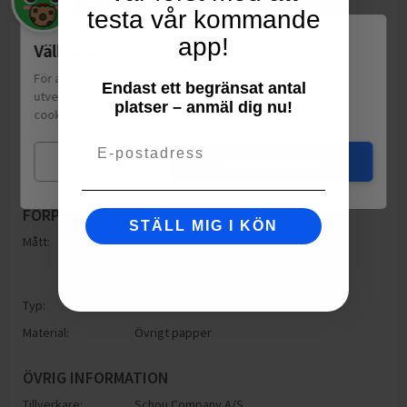
testa vår kommande
app!
Välkommen till Matspar.se
För att leverera en personlig upplevelse, mäta sajtens
Endast ett begränsat antal
utveckling och ha sociala medier-koppling använder vi
platser – anmäl dig nu!
cookies.
Läs mer
Email
Mina val
Jag godkänner
FÖRPACKNING
STÄLL MIG I KÖN
Mått:
Höjd: 245mm
Bredd: 68mm
Djup: 245mm
Typ:
Ask
Material:
Övrigt papper
ÖVRIG INFORMATION
Tillverkare:
Schou Company A/S