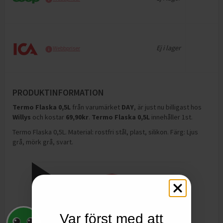
Ej i lager
Webbpriser
PRODUKTINFORMATION
Termo Flaska 0,5L
från varumärket
DAY
, är just nu billigast hos
Willys
och
kostar
69,90
kr
.
Termo Flaska 0,5L
innehåller 1st
.
Termo Flaska 0,5L. Material: rostfri stål, plast, silikon. Färg: Ljus
grå, mörk grå, svart.
Var först med att