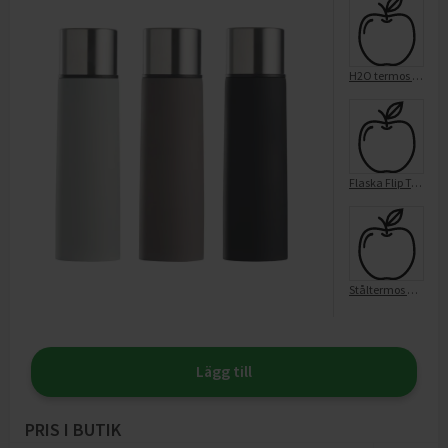
H2O termos 0,5L ASS
Flaska Flip Top Kids Fun
Ståltermos Borstad 0,5L
Lägg till
PRIS I BUTIK