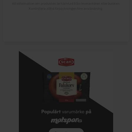
All information om produkten är hämtad från leverantören eller butiken.
Kontrollera alltid förpackningen före användning.