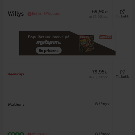
69,90
kr
Butiks- & Webbpris
69,90
kr/st
Till butik
Jfr
79,95
kr
79,95
kr/st
Till butik
Jfr
Ej i lager
Ej i lager
Webbpriser