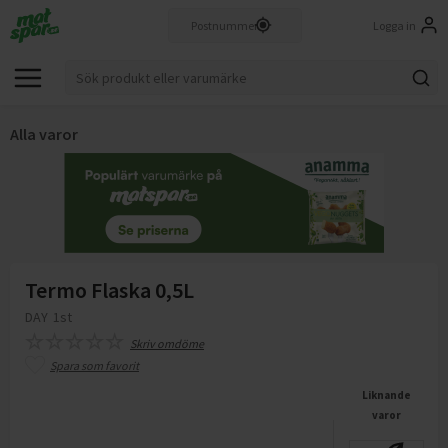
Logga in
Alla varor
Termo Flaska 0,5L
DAY
1st
Skriv omdöme
Spara som favorit
Liknande
varor