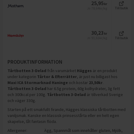
25,95
kr
78,64
kr/kg
Till butik
Jfr
30,23
kr
91,61
kr/kg
Till butik
Jfr
PRODUKTINFORMATION
Tårtbotten 3-Delad
från varumärket
Hägges
är en produkt
under kategorin
Tårtor & Efterrätter
, är just nu billigast hos
Maxi ICA Stormarknad Haninge
och
kostar
23,50
kr
.
Tårtbotten 3-Delad
har
6.5g protein, 60g kolhydrater, 3g fett
och 300kcal per 100g
.
Tårtbotten 3-Delad
är tillverkad Sverige
och väger 330g
.
Starten på ett smakfullt firande, Hägges klassiska tårtbotten med
vaniljsmak. Kanske en klassisk prinsesstårta eller en helt egen
skapelse, låt fantasin flöda.
Allergener:
Ägg
,
Spannmål som innehåller gluten
,
Mjölk
,