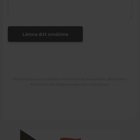
Lämna ditt omdöme
All information om produkten är hämtad från leverantören eller butiken.
Kontrollera alltid förpackningen före användning.