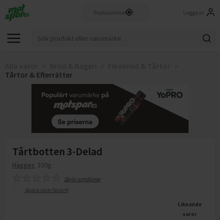
Logga in
Alla varor
Bröd & Bageri
Fikabröd & Tårtor
Tårtor & Efterrätter
Tårtbotten 3-Delad
Hägges
330g
Skriv omdöme
Spara som favorit
Liknande
varor