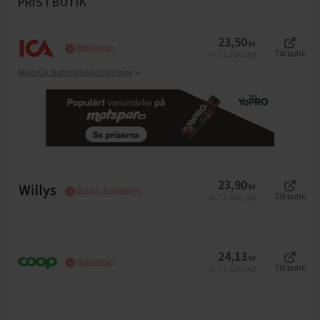
PRIS I BUTIK
23,50
kr
Webbpriser
71,21
kr/kg
Till butik
Jfr
Maxi ICA Stormarknad Haninge
23,90
kr
Butiks- & Webbpris
72,42
kr/kg
Till butik
Jfr
24,13
kr
Webbpriser
73,12
kr/kg
Till butik
Jfr