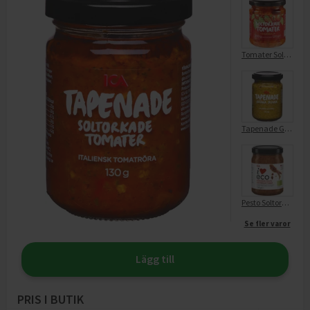
Tomater Soltorkade
Tapenade Gröna Oliver
Pesto Soltorkade Tomater EKO
Se fler varor
Lägg till
PRIS I BUTIK