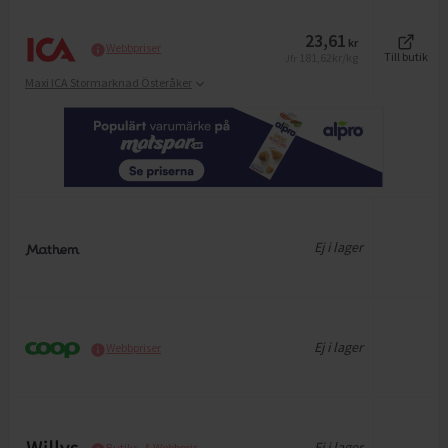
23,61
kr
Webbpriser
181,62
kr/kg
Till butik
Jfr
Maxi ICA Stormarknad Österåker
Ej i lager
Ej i lager
Webbpriser
Ej i lager
Butiks- & Webbpris