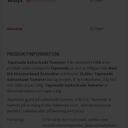
Ej i lager
PRODUKTINFORMATION
Tapenade Soltorkade Tomater
från varumärket
ICA
är en
produkt under kategorin
Tapenade
, är just nu billigast hos
Maxi
ICA Stormarknad Österåker
och
kostar
23,61
kr
.
Tapenade
Soltorkade Tomater
har
2g protein, 8.7g kolhydrater, 23g fett
och 260kcal per 100g
.
Tapenade Soltorkade Tomater
är
tillverkad Italien och väger 130g
.
Tapenade gjord på soltorkade tomater ifrån ICA. Tapenade är
namnet på en mängd olika italienska röror. Just denna passar
perfekt i salladen eller på hemmagjord pizza.
Förvaring:
G Förvaras torrt och svalt, ej/ikke över
normal rumstemperatur. Öppnad burk/boks