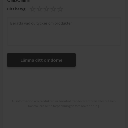
OMDÖMEN
Ditt betyg:
Lämna ditt omdöme
All information om produkten är hämtad från leverantören eller butiken.
Kontrollera alltid förpackningen före användning.