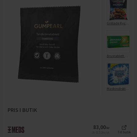
Grillade Kycklingspett
Brustablett Energy Orange Sockerfri
Maskindisktablett Allt I Ett 100-p
PRIS I BUTIK
83,00
kr
0,33
kr/st
Till butik
Jfr