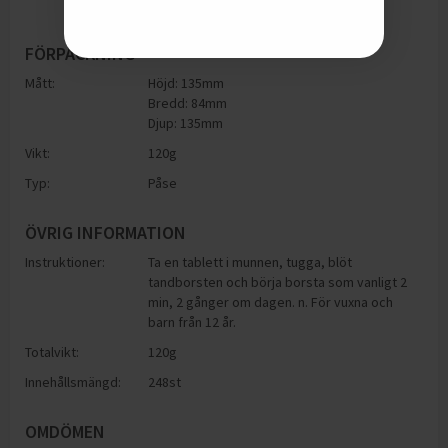
FÖRPACKNING
Mått:
Höjd: 135mm
Bredd: 84mm
Djup: 135mm
Vikt:
120
g
Typ:
Påse
ÖVRIG INFORMATION
Instruktioner:
Ta en tablett i munnen, tugga, blöt
tandborsten och börja borsta som vanligt 2
min, 2 gånger om dagen. n. För vuxna och
barn från 12 år.
Totalvikt:
120g
Innehållsmängd:
248st
OMDÖMEN