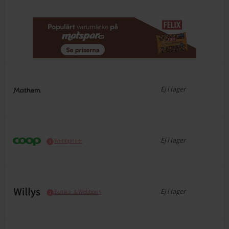
Ej i lager
Ej i lager
Webbpriser
Ej i lager
Butiks- & Webbpris