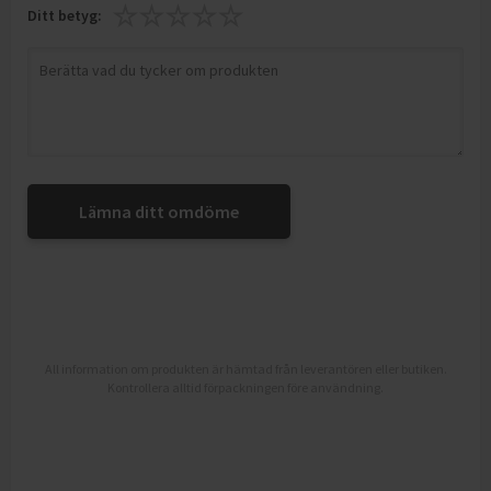
Ditt betyg:
Lämna ditt omdöme
All information om produkten är hämtad från leverantören eller butiken.
Kontrollera alltid förpackningen före användning.