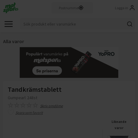
Logga in
Alla varor
Tandkrämstablett
Gumpearl
248st
Skriv omdöme
Spara som favorit
Liknande
varor