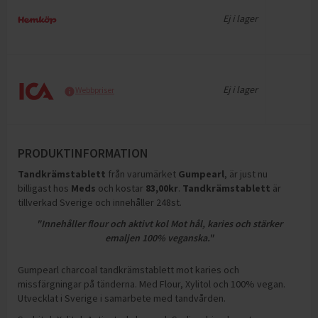
Ej i lager
Ej i lager
Webbpriser
PRODUKTINFORMATION
Tandkrämstablett
från varumärket
Gumpearl
, är just nu
billigast hos
Meds
och
kostar
83,00
kr
.
Tandkrämstablett
är
tillverkad Sverige och innehåller 248st
.
"Innehåller flour och aktivt kol Mot hål, karies och stärker
emaljen 100% veganska."
Gumpearl charcoal tandkrämstablett mot karies och
missfärgningar på tänderna. Med Flour, Xylitol och 100% vegan.
Utvecklat i Sverige i samarbete med tandvården.