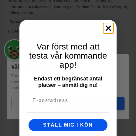
Sorbitol, Xylitol, Activated charcoal, Sodium bicarbonate, ,
Lithotamnion calcareum , Xantan gym, Sodium Fluoride ( 1450ppm)
, Silica, Aroma
Förvaring:
Förvaras torrt (max 22°C), väl tillsluten
Tillverkning:
Sverige
Var först med att
testa vår kommande
app!
Välkommen till Matspar.se
För att leverera en personlig upplevelse, mäta sajtens
Endast ett begränsat antal
utveckling och ha sociala medier-koppling använder vi
platser – anmäl dig nu!
cookies.
Läs mer
Email
Mina val
Jag godkänner
STÄLL MIG I KÖN