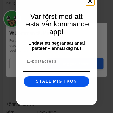
Kategorier:
Tandborstar
Var först med att
testa vår kommande
app!
Välkommen till Matspar.se
För att leverera en personlig upplevelse, mäta sajtens
Endast ett begränsat antal
utveckling och ha sociala medier-koppling använder vi
platser – anmäl dig nu!
cookies.
Läs mer
Email
Mina val
Jag godkänner
STÄLL MIG I KÖN
FÖRPACKNING
Mått:
Höjd: 230mm