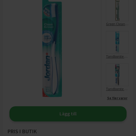
Green Clean Soft
Tandborste Target Teeth & Gum Soft
Tandborste Ultralite Soft
Se fler varor
Lägg till
PRIS I BUTIK