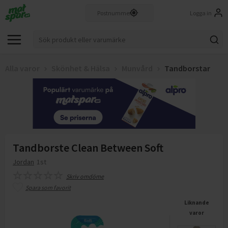
Logga in
Alla varor
Skönhet & Hälsa
Munvård
Tandborstar
Tandborste Clean Between Soft
Jordan
1st
Skriv omdöme
Spara som favorit
Liknande
varor