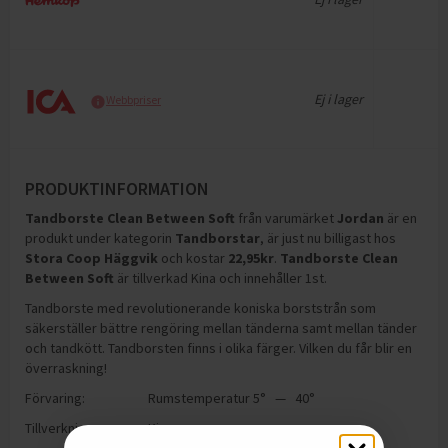
Ej i lager
Webbpriser
PRODUKTINFORMATION
Tandborste Clean Between Soft
från varumärket
Jordan
är en
produkt under kategorin
Tandborstar
, är just nu billigast hos
Stora Coop Häggvik
och
kostar
22,95
kr
.
Tandborste Clean
Between Soft
är tillverkad Kina och innehåller 1st
.
Tandborste med revolutionerande koniska borststrån som
säkerställer bättre rengöring mellan tänderna samt mellan tänder
och tandkött. Tandborsten finns i olika färger. Vilken du får blir en
överraskning!
Förvaring:
Rumstemperatur 5° — 40°
Tillverkning:
Kina