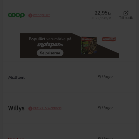
22,95
kr
Webbpriser
22,95
kr/st
Till butik
Jfr
Ej i lager
Ej i lager
Butiks- & Webbpris
Ej i lager