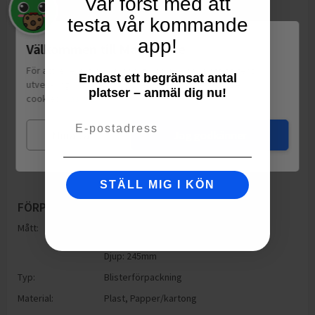
Var först med att
testa vår kommande
app!
Välkommen till Matspar.se
För att leverera en personlig upplevelse, mäta sajtens
Endast ett begränsat antal
utveckling och ha sociala medier-koppling använder vi
platser – anmäl dig nu!
cookies.
Läs mer
Email
Mina val
Jag godkänner
STÄLL MIG I KÖN
FÖRPACKNING
Mått:
Höjd: 245mm
Bredd: 70mm
Djup: 245mm
Typ:
Blisterförpackning
Material:
Plast
,
Papper/kartong