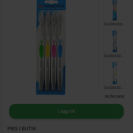
Tandborstar mjuk
Tandborste mjuk
Tandborste extra mjuk
Se fler varor
Lägg till
PRIS I BUTIK