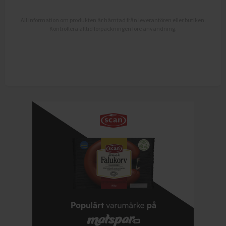
All information om produkten är hämtad från leverantören eller butiken.
Kontrollera alltid förpackningen före användning.