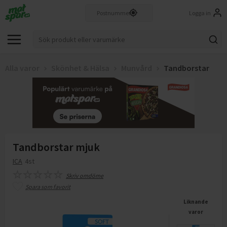
Logga in
Alla varor
Skönhet & Hälsa
Munvård
Tandborstar
Tandborstar mjuk
ICA
4st
Skriv omdöme
Spara som favorit
Liknande
varor