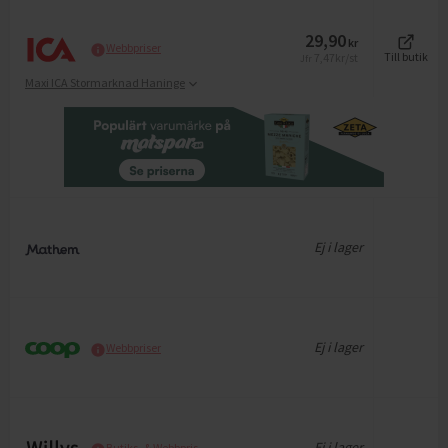
29,90
kr
Webbpriser
7,47
kr/st
Till butik
Jfr
Maxi ICA Stormarknad Haninge
Ej i lager
Ej i lager
Webbpriser
Ej i lager
Butiks- & Webbpris