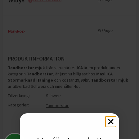
Ej i lager
PRODUKTINFORMATION
Tandborstar mjuk
från varumärket
ICA
är en produkt under
kategorin
Tandborstar
, är just nu billigast hos
Maxi ICA
Stormarknad Haninge
och
kostar
29,90
kr
.
Tandborstar mjuk
är tillverkad Schweiz och innehåller 4st
.
Tillverkning:
Schweiz
Kategorier:
Tandborstar