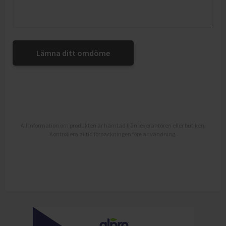
Lämna ditt omdöme
All information om produkten är hämtad från leverantören eller butiken.
Kontrollera alltid förpackningen före användning.