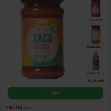
Tacosås Het
Tacosås Medium
Sweet Chili Sås Mild
Se fler varor
Lägg till
PRIS I BUTIK