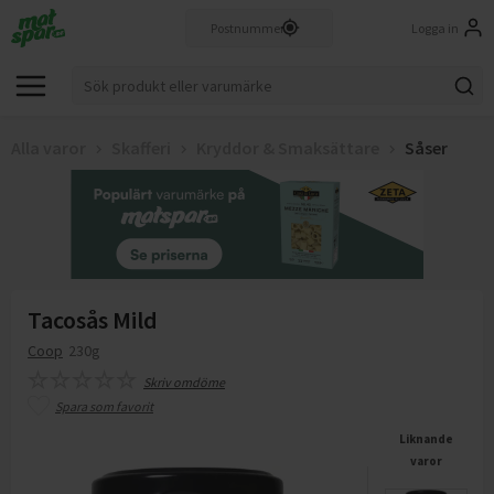
Logga in
Alla varor
Skafferi
Kryddor & Smaksättare
Såser
Tacosås Mild
Coop
230g
Skriv omdöme
Spara som favorit
Liknande
varor