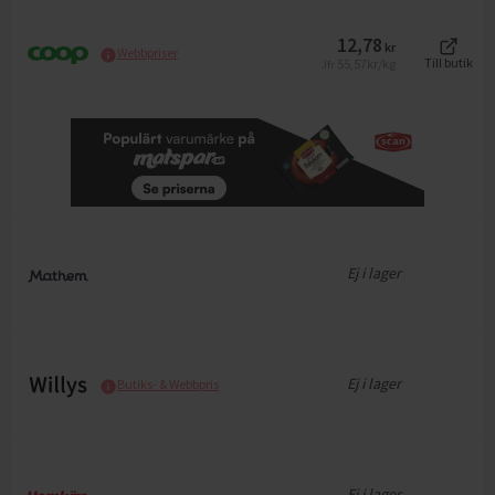
12,78
kr
Webbpriser
55,57
kr/kg
Till butik
Jfr
Ej i lager
Ej i lager
Butiks- & Webbpris
Ej i lager