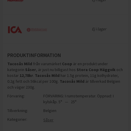
Ej i lager
Webbpriser
PRODUKTINFORMATION
Tacosås Mild
från varumärket
Coop
är en produkt under
kategorin
Såser
, är just nu billigast hos
Stora Coop Häggvik
och
kostar
12,78
kr
.
Tacosås Mild
har
1.5g protein, 11g kolhydrater,
0.2g fett och 56kcal per 100g
.
Tacosås Mild
är tillverkad Belgien
och väger 230g
.
Förvaring:
FÖRVARING: I rumstemperatur. Öppnad: I
kylskåp. 5° — 25°
Tillverkning:
Belgien
Kategorier:
Såser