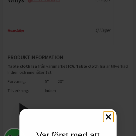
Ej i lager
PRODUKTINFORMATION
Table cloth Isa
från varumärket
ICA
.
Table cloth Isa
är tillverkad
Indien och innehåller 1st
.
Förvaring:
5° — 20°
Tillverkning:
Indien
Var först med att