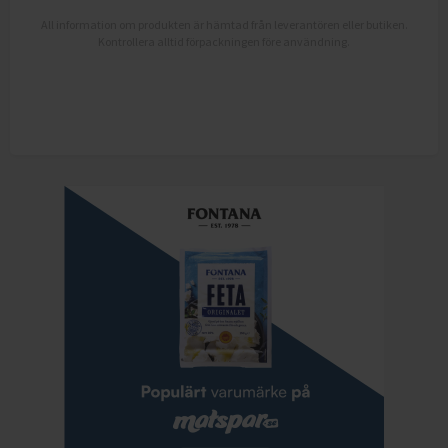
All information om produkten är hämtad från leverantören eller butiken.
Kontrollera alltid förpackningen före användning.