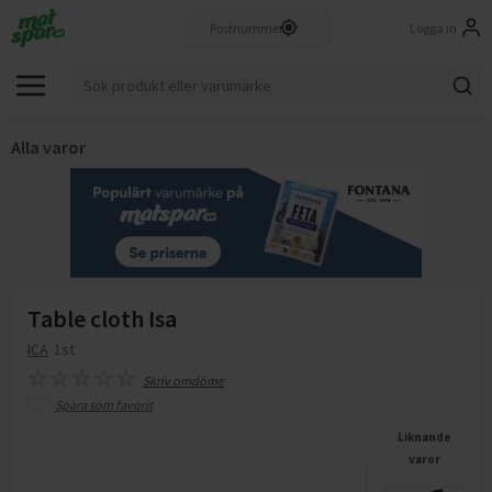
Logga in
Alla varor
Table cloth Isa
ICA
1st
Skriv omdöme
Spara som favorit
Liknande
varor