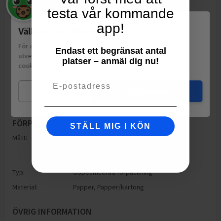
testa vår kommande
app!
Välkommen till Matspar.se
För att leverera en personlig upplevelse, mäta sajtens
Endast ett begränsat antal
utveckling och ha sociala medier-koppling använder vi
platser – anmäl dig nu!
cookies.
Läs mer
Email
Mina val
Jag godkänner
FÖRPACKNING
STÄLL MIG I KÖN
Mått:
Höjd: 250mm
Bredd: 210mm
Djup: 250mm
Typ:
Ospecificerad förpackning
Material:
Papper
,
Papper/kartong
ÖVRIG INFORMATION