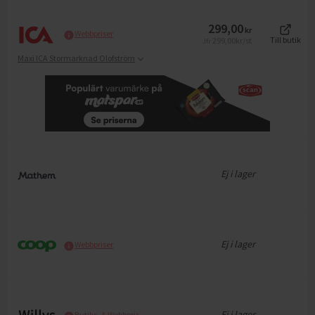
299,00
kr
Webbpriser
299,00
kr/st
Till butik
Jfr
Maxi ICA Stormarknad Olofström
Ej i lager
Ej i lager
Webbpriser
Ej i lager
Butiks- & Webbpris