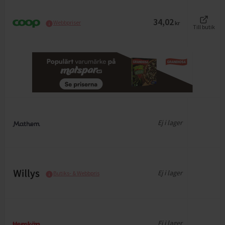
34,02
Webbpriser
kr
Till butik
Ej i lager
Ej i lager
Butiks- & Webbpris
Ej i lager