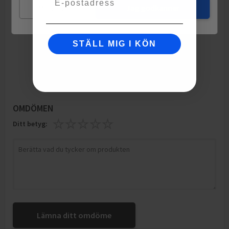
Mina val
Jag godkänner
STÄLL MIG I KÖN
OMDÖMEN
Ditt betyg:
Lämna ditt omdöme