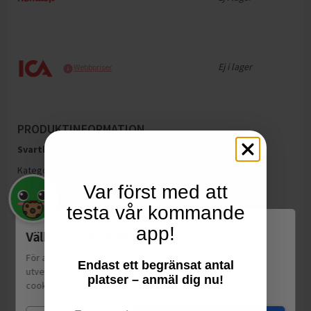
Ej i lager
Webbpriser
PRODUKTINFORMATION
Svartkål
är en produkt under kategorin
Kål
.
Kategorier:
Kål
Var först med att
testa vår kommande
app!
Välkommen till Matspar.se
För att leverera en personlig upplevelse, mäta sajtens
Endast ett begränsat antal
utveckling och ha sociala medier-koppling använder vi
platser – anmäl dig nu!
cookies.
Läs mer
Email