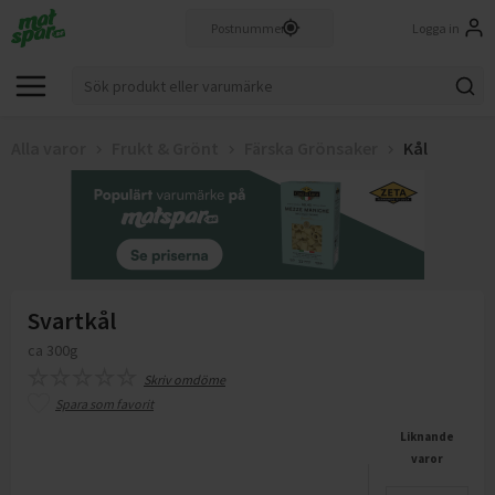
Logga in
Alla varor
Frukt & Grönt
Färska Grönsaker
Kål
Svartkål
ca 300g
Skriv omdöme
Spara som favorit
Liknande
varor