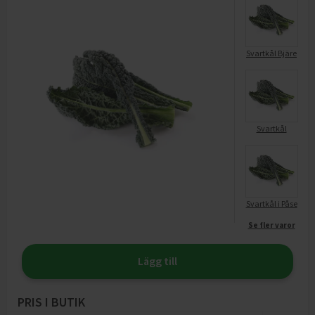
Svartkål Bjäre
Svartkål
Svartkål i Påse
Se fler varor
Lägg till
PRIS I BUTIK