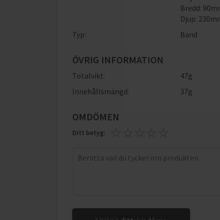
Bredd: 90
Djup: 230
Typ:
Band
ÖVRIG INFORMATION
Totalvikt:
47g
Innehållsmängd:
37g
OMDÖMEN
Ditt betyg: