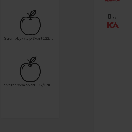
0
KR
Strumpbyxa 1-p Svart 122/128 Ica I Love EKO
Svettisbyxa Svart 122/128 Mywe