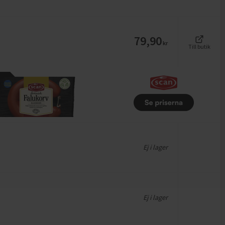
79,90
kr
Till butik
Ej i lager
Ej i lager