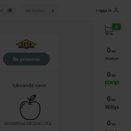
Logga in
Alla butiker
0
0
KR
0
KR
Liknande varor
0
KR
0
Strumpbyxa 50D Svart Stl 146/152
KR