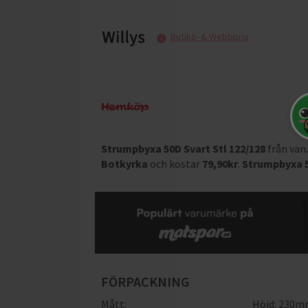
Butiks- & Webbpris
Strumpbyxa 50D Svart Stl 122/128
från va
Botkyrka
och
kostar
79,90
kr
.
Strumpbyxa 5
FÖRPACKNING
Mått:
Höjd: 230