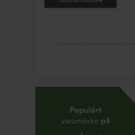
Lämna ditt omdöme
All information om produkten är hämtad från lever