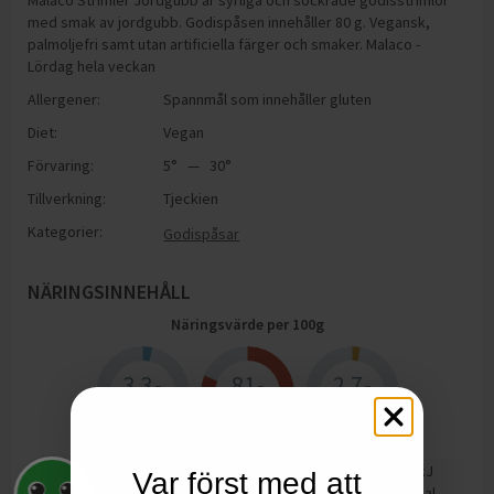
Malaco Strimler Jordgubb är syrliga och sockrade godisstrimlor
med smak av jordgubb. Godispåsen innehåller 80 g. Vegansk,
palmoljefri samt utan artificiella färger och smaker. Malaco -
Lördag hela veckan
Allergener:
Spannmål som innehåller gluten
Diet:
Vegan
Förvaring:
5° — 30°
Tillverkning:
Tjeckien
Kategorier:
Godispåsar
NÄRINGSINNEHÅLL
Näringsvärde per
100
g
3.3
81
2.7
g
g
g
Protein
Kolhydrater
Fett
1578
kJ
Var först med att
Energi
372
kcal