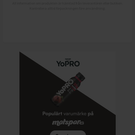
All information om produkten är hämtad från leverantören eller butiken.
Kontrollera alltid förpackningen före användning.