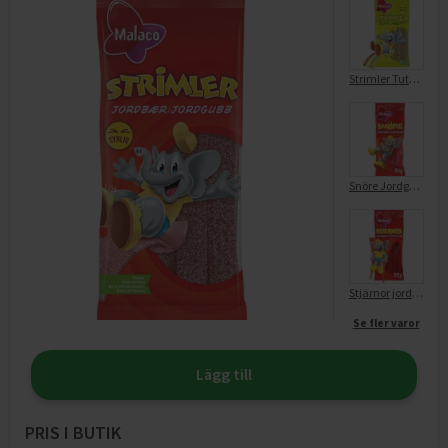
Strimler Tutti Frutti
Snöre Jordgubb
Stjärnor jordgubb 92g Malaco
Se fler varor
Lägg till
PRIS I BUTIK