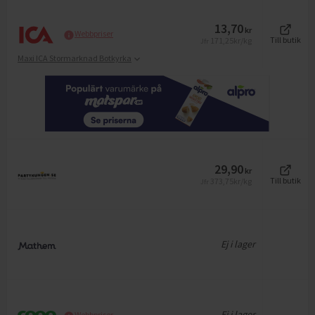
13,70
kr
Webbpriser
171,25
kr/kg
Till butik
Jfr
Maxi ICA Stormarknad Botkyrka
29,90
kr
373,75
kr/kg
Till butik
Jfr
Ej i lager
Ej i lager
Webbpriser