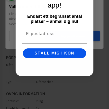
app!
Välkommen till Matspar.se
För att leverera en personlig upplevelse, mäta sajtens
Endast ett begränsat antal
utveckling och ha sociala medier-koppling använder vi
platser – anmäl dig nu!
cookies.
Läs mer
Email
Mina val
Jag godkänner
STÄLL MIG I KÖN
FÖRPACKNING
Mått:
Höjd: 10mm
Bredd: 186mm
Djup: 10mm
Typ:
Oförpackad
ÖVRIG INFORMATION
Totalvikt:
238g
Innehållsmängd:
1st