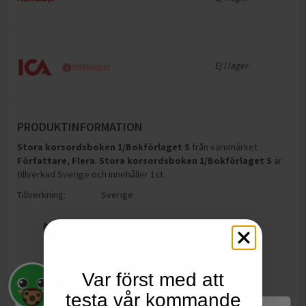
Ej i lager
Webbpriser
PRODUKTINFORMATION
Stora korsordsboken 1/Bokförlaget S
från varumärket
Författare, Flera
.
Stora korsordsboken 1/Bokförlaget S
är
tillverkad Sverige och innehåller 1st
.
Tillverkning:
Sverige
Var först med att
testa vår kommande