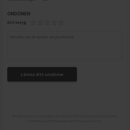
OMDÖMEN
Ditt betyg:
Lämna ditt omdöme
All information om produkten är hämtad från leverantören eller butiken.
Kontrollera alltid förpackningen före användning.