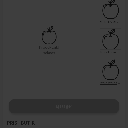
Stora kryssboken : Kor/Tukan Förla
Produktbild
Stora korsordsboken/Lind
saknas
Stora storasyster Gret/Tukan Förla
Ej i lager
PRIS I BUTIK